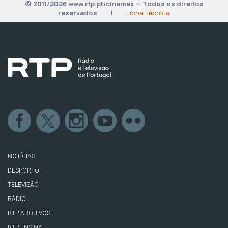
© 2011/2026 www.rtp.pt/cinemax — Todos os direitos
reservados
|
Ficha Técnica
NOTÍCIAS
DESPORTO
TELEVISÃO
RÁDIO
RTP ARQUIVOS
RTP ENSINA