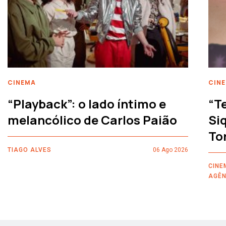
CINEMA
CIN
“Playback”: o lado íntimo e
“T
melancólico de Carlos Paião
Siq
To
TIAGO ALVES
06 Ago 2026
CINE
AGÊN