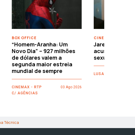
›
BOX OFFICE
CINEMA
“Homem-Aranha: Um
Jared Leto reje
Novo Dia” – 927 milhões
acusações de 
de dólares valem a
sexuais
segunda maior estreia
mundial de sempre
LUSA
CINEMAX - RTP
03 Ago 2026
C/ AGÊNCIAS
ha Técnica