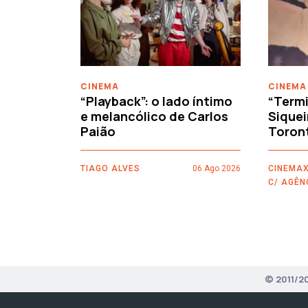
‹
CINEMA
CINEMA
“Playback”: o lado íntimo
“Termi
e melancólico de Carlos
Siquei
Paião
Toron
TIAGO ALVES
06 Ago 2026
CINEMAX
C/ AGÊN
© 2011/2