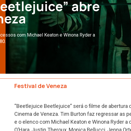
eetlejuice” abre
eneza
sucessos com Michael Keaton e Winona Ryder a
80.
Festival de Veneza
“Beetlejuice Beetlejuice” será o filme de abertura 
Cinema de Veneza. Tim Burton faz regressar as p
e o elenco com Michael Keaton e Winona Ryder a 
O’Hara, Justin Theroux, Monica Bellucci, Jenna Or