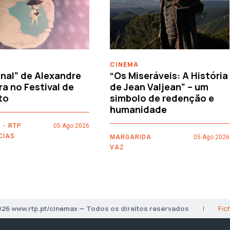
CINEMA
nal” de Alexandre
“Os Miseráveis: A História
ra no Festival de
de Jean Valjean” – um
to
simbolo de redenção e
humanidade
 - RTP
05 Ago 2026
CIAS
MARGARIDA
05 Ago 2026
VAZ
026 www.rtp.pt/cinemax — Todos os direitos reservados
|
Fic