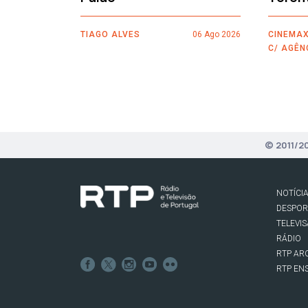
TIAGO ALVES
06 Ago 2026
CINEMAX
C/ AGÊN
© 2011/2
NOTÍCI
DESPO
TELEVI
RÁDIO
RTP AR
RTP EN