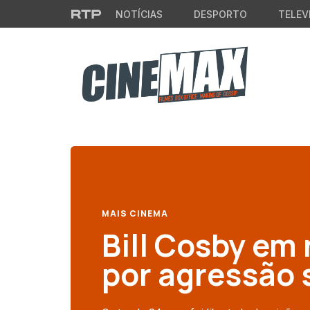
Saltar para o conteúdo principal
NOTÍCIAS
DESPORTO
TELEV
MAIS CINEMA
Bill Cosby em
por agressão 