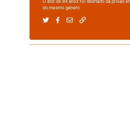
O ator de 84 anos foi libertado da prisão 
do mesmo género.