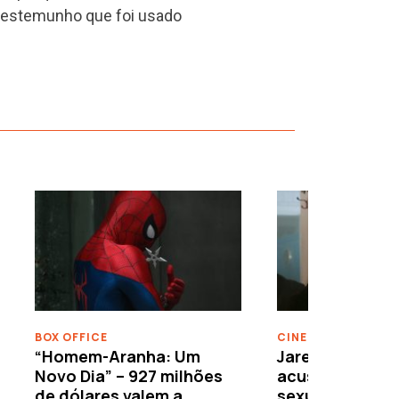
 testemunho que foi usado
›
BOX OFFICE
CINEMA
“Homem-Aranha: Um
Jared Leto reje
Novo Dia” – 927 milhões
acusações de 
de dólares valem a
sexuais