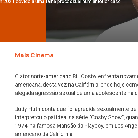
em 2021 devido a uma falha processual num anterior caso
Mais Cinema
O ator norte-americano Bill Cosby enfrenta novame
americana, desta vez na Califórnia, onde hoje co
alegada agressão sexual de uma adolescente há q
Judy Huth conta que foi agredida sexualmente pel
interpretou o pai ideal na série "Cosby Show", qu
1974, na famosa Mansão da Playboy, em Los Angel
americano da Califórnia.