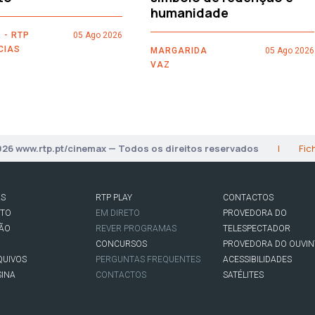
humanidade
 - RTP
05 Ago 2026
CIAS
MARGARIDA
05 Ago 2026
VAZ
026 www.rtp.pt/cinemax — Todos os direitos reservados
|
Fic
AS
RTP PLAY
CONTACTOS
RTO
EM DIRETO
PROVEDORA DO
SÃO
REVER PROGRAMAS
TELESPECTADOR
CONCURSOS
PROVEDORA DO OUVIN
QUIVOS
PERGUNTAS FREQUENTES
ACESSIBILIDADES
SINA
CONTACTOS
SATÉLITES