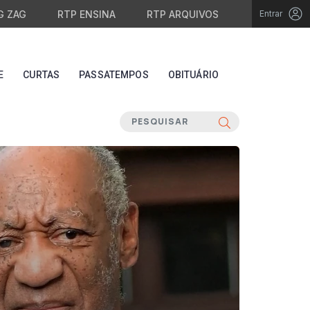
G ZAG
RTP ENSINA
RTP ARQUIVOS
Entrar
E
CURTAS
PASSATEMPOS
OBITUÁRIO