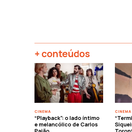
+ conteúdos
‹
CINEMA
CINEMA
“Playback”: o lado íntimo
“Termi
e melancólico de Carlos
Siquei
Paião
Toron