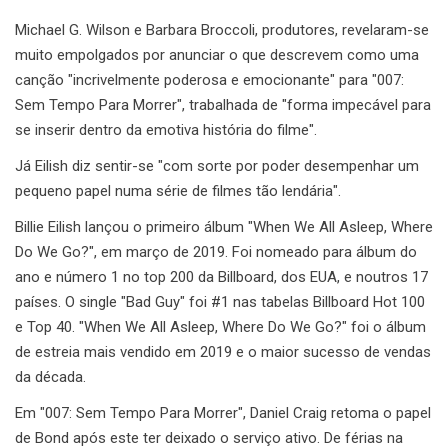
Michael G. Wilson e Barbara Broccoli, produtores, revelaram-se
muito empolgados por anunciar o que descrevem como uma
canção "incrivelmente poderosa e emocionante" para "007:
Sem Tempo Para Morrer", trabalhada de "forma impecável para
se inserir dentro da emotiva história do filme".
Já Eilish diz sentir-se "com sorte por poder desempenhar um
pequeno papel numa série de filmes tão lendária".
Billie Eilish lançou o primeiro álbum "When We All Asleep, Where
Do We Go?", em março de 2019. Foi nomeado para álbum do
ano e número 1 no top 200 da Billboard, dos EUA, e noutros 17
países. O single "Bad Guy" foi #1 nas tabelas Billboard Hot 100
e Top 40. "When We All Asleep, Where Do We Go?" foi o álbum
de estreia mais vendido em 2019 e o maior sucesso de vendas
da década.
Em "007: Sem Tempo Para Morrer", Daniel Craig retoma o papel
de Bond após este ter deixado o serviço ativo. De férias na