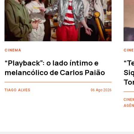
CINEMA
CIN
“Playback”: o lado íntimo e
“T
melancólico de Carlos Paião
Siq
To
TIAGO ALVES
06 Ago 2026
CINE
AGÊN