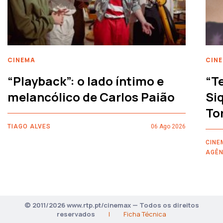
CINEMA
CIN
“Playback”: o lado íntimo e
“T
melancólico de Carlos Paião
Siq
To
TIAGO ALVES
06 Ago 2026
CINE
AGÊN
© 2011/2026 www.rtp.pt/cinemax — Todos os direitos
reservados
|
Ficha Técnica