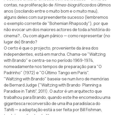
contas, na proliferação de
filmes-biográficos
dos últimos
anos (oscilando entre o muito bom e o muito mau),
alguns deles com surpreendente sucesso (lembremos
o exemplo corrente de "Bohemian Rhapsody"), por que
não evocar um dos maiores actores de toda a história do
cinema?… Ou com algum pânico — como representar (no
lugar de) Brando?
O certo é que o projecto, proveniente da área dos
independentes, está em marcha. Chama-se "Waltzing
with Brando" e centra-se no período 1969-1974,
nomeadamente nos tempos de preparação para "O
Padrinho" (1972) e "O Último Tango em Paris".
"Waltzing with Brando" baseia-se num livro de memórias
de Bernard Judge (
"Waltzing with Brando: Planning a
Paradise in Tahiti"
, 2011). O autor é um arquitecto que
trabalhou para Brando, quando este lhe encomedou uma
gigantesca reconversão de uma ilha paradisíaca do
Tahiti — a adaptação está a ser feita por Bill Fishman,