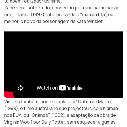
também realizador do filme.
Zane será, sobretudo, conhecido pela sua participação
em "Titanic" (1997), interpretando o "mau da fita", ou
melhor, o noivo da personagem de Kate Winslet…
Vimo-lo também, por exemplo, em "Calma de Morte"
(1989), o filme australiano que projectou Nicole Kidman
nos EUA, ou "Orlando" (1992), a adaptação da obra de
Virginia Woolf por Sally Potter, sem esquecer algumas