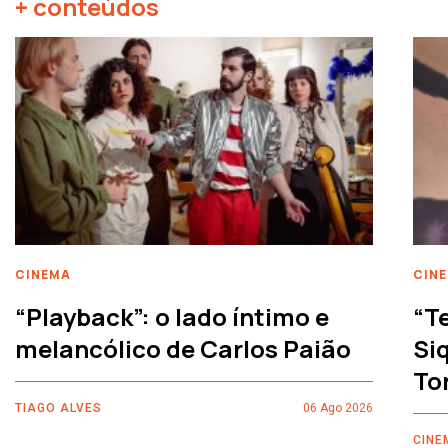
+ conteúdos
CINEMA
CIN
“Playback”: o lado íntimo e
“T
melancólico de Carlos Paião
Siq
To
TIAGO ALVES
06 Ago 2026
CINE