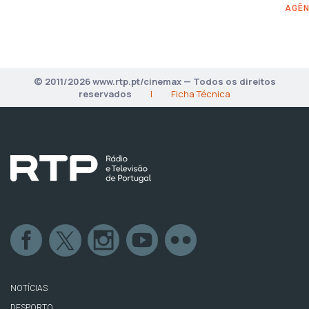
AGÊN
© 2011/2026 www.rtp.pt/cinemax — Todos os direitos
reservados
|
Ficha Técnica
NOTÍCIAS
DESPORTO