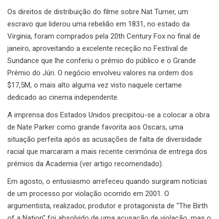
Os direitos de distribuição do filme sobre Nat Turner, um
escravo que liderou uma rebelião em 1831, no estado da
Virginia, foram comprados pela 20th Century Fox no final de
janeiro, aproveitando a excelente receção no Festival de
Sundance que lhe conferiu o prémio do público e o Grande
Prémio do Júri. O negócio envolveu valores na ordem dos
$17,5M, o mais alto alguma vez visto naquele certame
dedicado ao cinema independente.
A imprensa dos Estados Unidos precipitou-se a colocar a obra
de Nate Parker como grande favorita aos Oscars, uma
situação perfeita após as acusações de falta de diversidade
racial que marcaram a mais recente cerimónia de entrega dos
prémios da Academia (ver artigo recomendado).
Em agosto, o entusiasmo arrefeceu quando surgiram notícias
de um processo por violação ocorrido em 2001. O
argumentista, realizador, produtor e protagonista de "The Birth
of a Nation" foi absolvido de uma acusação de violação, mas o