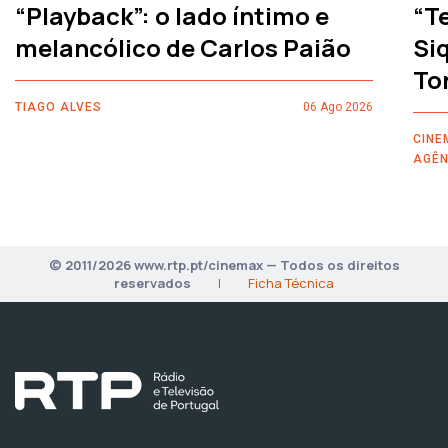
“Playback”: o lado íntimo e
“T
melancólico de Carlos Paião
Siq
To
TIAGO ALVES
06 Ago 2026
CINE
AGÊN
© 2011/2026 www.rtp.pt/cinemax — Todos os direitos
reservados
|
Ficha Técnica