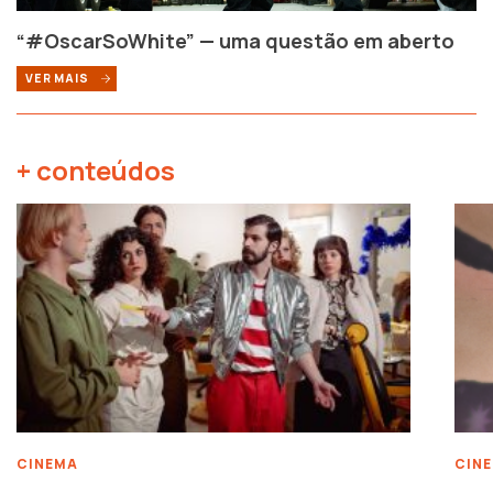
“#OscarSoWhite” — uma questão em aberto
VER MAIS
+ conteúdos
CINEMA
CIN