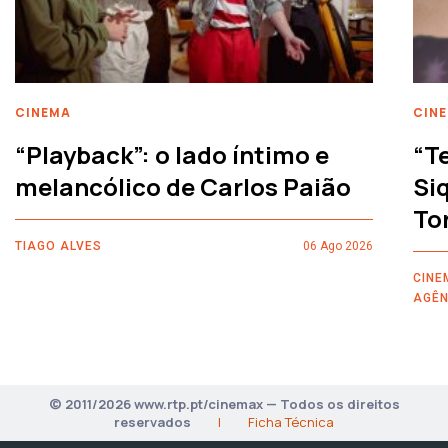
CINEMA
CIN
“Playback”: o lado íntimo e
“T
melancólico de Carlos Paião
Siq
To
TIAGO ALVES
06 Ago 2026
CINE
AGÊN
© 2011/2026 www.rtp.pt/cinemax — Todos os direitos
reservados
|
Ficha Técnica