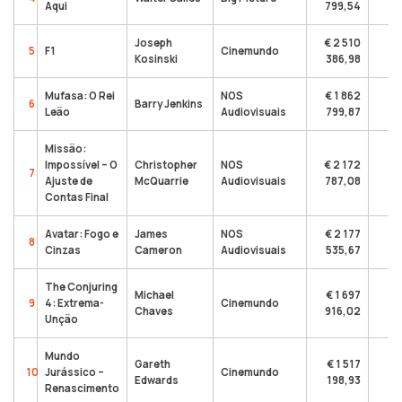
Aqui
799,54
Joseph
€ 2 510
5
F1
Cinemundo
Kosinski
386,98
Mufasa: O Rei
NOS
€ 1 862
6
Barry Jenkins
Leão
Audiovisuais
799,87
Missão:
Impossível – O
Christopher
NOS
€ 2 172
7
Ajuste de
McQuarrie
Audiovisuais
787,08
Contas Final
Avatar: Fogo e
James
NOS
€ 2 177
8
Cinzas
Cameron
Audiovisuais
535,67
The Conjuring
Michael
€ 1 697
9
4: Extrema-
Cinemundo
Chaves
916,02
Unção
Mundo
Gareth
€ 1 517
10
Jurássico –
Cinemundo
Edwards
198,93
Renascimento