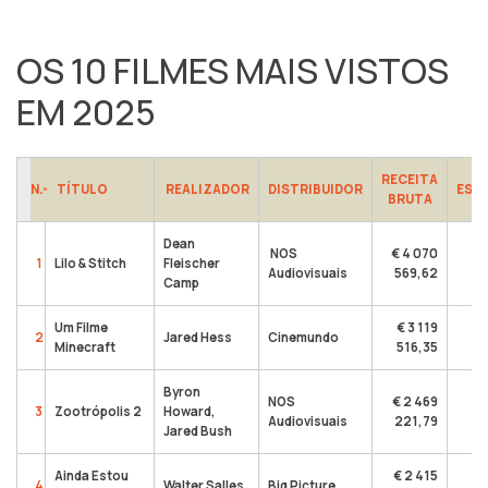
OS 10 FILMES MAIS VISTOS
EM 2025
RECEITA
N.º
TÍTULO
REALIZADOR
DISTRIBUIDOR
ESP
BRUTA
Dean
NOS
€ 4 070
1
Lilo & Stitch
Fleischer
Audiovisuais
569,62
Camp
Um Filme
€ 3 119
2
Jared Hess
Cinemundo
Minecraft
516,35
Byron
NOS
€ 2 469
3
Zootrópolis 2
Howard,
Audiovisuais
221,79
Jared Bush
Ainda Estou
€ 2 415
4
Walter Salles
Big Picture