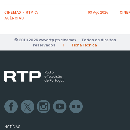
CINEMAX - RTP C/
03 Ago 2026
CINE
AGÊNCIAS
© 2011/2026 www.rtp.pt/cinemax — Todos os direitos
reservados
|
Ficha Técnica
NOTÍCIAS