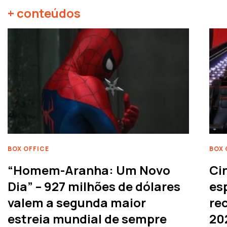
+ conteúdos
BOX OFFICE
BOX 
“Homem-Aranha: Um Novo
Ci
Dia” – 927 milhões de dólares
es
valem a segunda maior
rec
estreia mundial de sempre
20