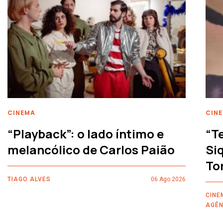
CINEMA
CIN
“Playback”: o lado íntimo e
“T
melancólico de Carlos Paião
Siq
To
TIAGO ALVES
06 Ago 2026
CINE
AGÊN