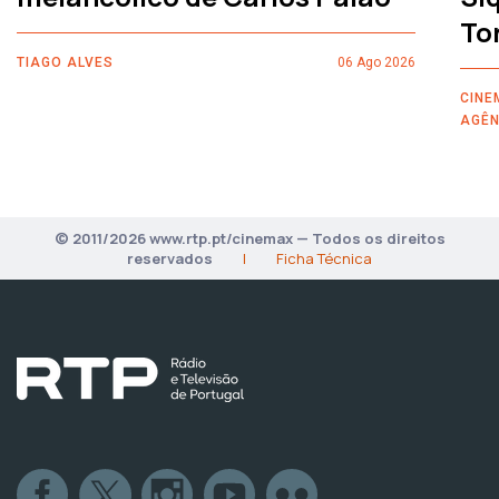
To
TIAGO ALVES
06 Ago 2026
CINE
AGÊN
© 2011/2026 www.rtp.pt/cinemax — Todos os direitos
reservados
|
Ficha Técnica