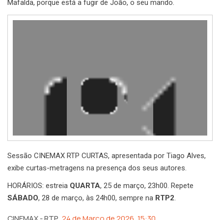
Mafalda, porque está a fugir de João, o seu marido.
Reprodutor
de
vídeo
Sessão CINEMAX RTP CURTAS, apresentada por Tiago Alves,
exibe curtas-metragens na presença dos seus autores.
HORÁRIOS: estreia
QUARTA
, 25 de março, 23h00. Repete
SÁBADO
, 28 de março, às 24h00, sempre na
RTP2
.
CINEMAX - RTP
24 de Março de 2026, 15:30