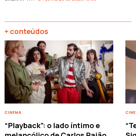
+ conteúdos
CINEMA
CIN
“Playback”: o lado íntimo e
“T
melancólico de Carlos Paião
Siq