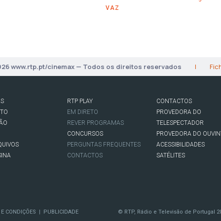
VAZ
026 www.rtp.pt/cinemax — Todos os direitos reservados
|
Fic
AS
RTP PLAY
CONTACTOS
RTO
EM DIRETO
PROVEDORA DO
SÃO
REVER PROGRAMAS
TELESPECTADOR
CONCURSOS
PROVEDORA DO OUVIN
QUIVOS
PERGUNTAS FREQUENTES
ACESSIBILIDADES
SINA
CONTACTOS
SATÉLITES
 E CONDIÇÕES
PUBLICIDADE
© RTP, Rádio e Televisão de Portugal 2
|