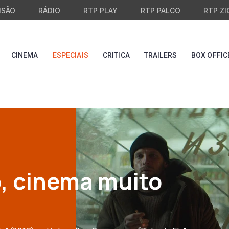
ISÃO
RÁDIO
RTP PLAY
RTP PALCO
RTP ZI
CINEMA
ESPECIAIS
CRITICA
TRAILERS
BOX OFFIC
, cinema muito