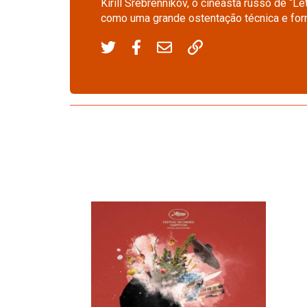
Kirill Srebrennikov, o cineasta russo de “Le
como uma grande ostentação técnica e form