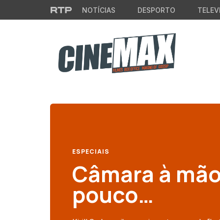
Saltar para o conteúdo principal
NOTÍCIAS
DESPORTO
TELEV
ESPECIAIS
Câmara à mão
pouco…