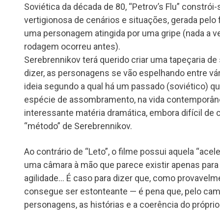
Soviética da década de 80, “Petrov’s Flu” constró
vertigionosa de cenários e situações, gerada pel
uma personagem atingida por uma gripe (nada a ve
rodagem ocorreu antes).
Serebrennikov terá querido criar uma tapeçaria de
dizer, as personagens se vão espelhando entre vár
ideia segundo a qual há um passado (soviético) q
espécie de assombramento, na vida contemporân
interessante matéria dramática, embora difícil de 
“método” de Serebrennikov.
Ao contrário de “Leto”, o filme possui aquela “ace
uma câmara à mão que parece existir apenas para c
agilidade… É caso para dizer que, como provavelme
consegue ser estonteante — é pena que, pelo ca
personagens, as histórias e a coerência do próprio