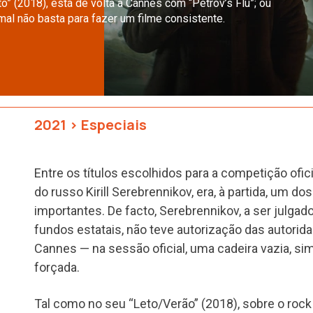
to” (2018), está de volta a Cannes com “Petrov’s Flu”; ou
al não basta para fazer um filme consistente.
2021
>
Especiais
Entre os títulos escolhidos para a competição ofic
do russo Kirill Serebrennikov, era, à partida, um 
importantes. De facto, Serebrennikov, a ser julga
fundos estatais, não teve autorização das autorid
Cannes — na sessão oficial, uma cadeira vazia, s
forçada.
Tal como no seu “Leto/Verão” (2018), sobre o roc