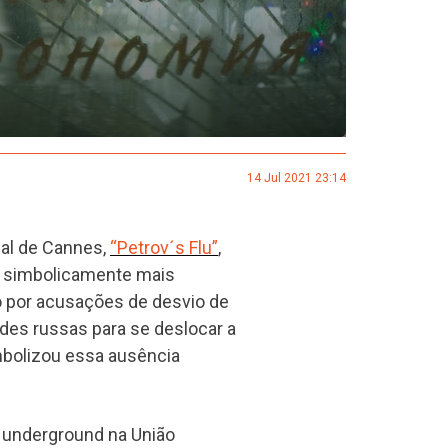
14 Jul 2021 23:14
ial de Cannes,
“Petrov´s Flu”
,
dos simbolicamente mais
do por acusações de desvio de
ades russas para se deslocar a
imbolizou essa ausência
k underground na União