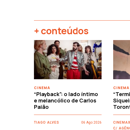
+ conteúdos
‹
CINEMA
CINEMA
“Playback”: o lado íntimo
“Termi
e melancólico de Carlos
Siquei
Paião
Toron
TIAGO ALVES
06 Ago 2026
CINEMAX
C/ AGÊN