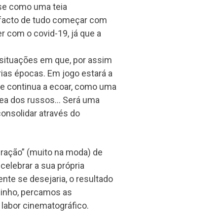
i-se como uma teia
o facto de tudo começar com
r com o covid-19, já que a
 situações em que, por assim
ias épocas. Em jogo estará a
ue continua a ecoar, como uma
ea dos russos… Será uma
consolidar através do
leração” (muito na moda) de
elebrar a sua própria
nte se desejaria, o resultado
minho, percamos as
 labor cinematográfico.