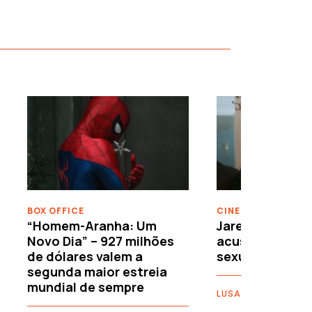
›
BOX OFFICE
CINEMA
“Homem-Aranha: Um
Jared Leto reje
Novo Dia” – 927 milhões
acusações de 
de dólares valem a
sexuais
segunda maior estreia
mundial de sempre
LUSA