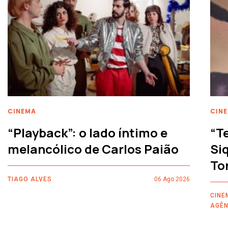
CINEMA
CIN
“Playback”: o lado íntimo e
“T
melancólico de Carlos Paião
Siq
To
TIAGO ALVES
06 Ago 2026
CINE
AGÊN