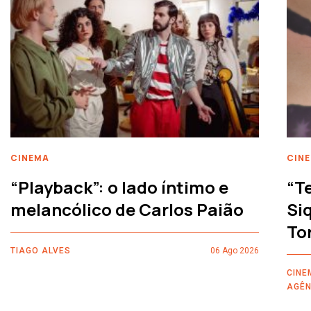
CINEMA
CIN
“Playback”: o lado íntimo e
“T
melancólico de Carlos Paião
Siq
To
TIAGO ALVES
06 Ago 2026
CINE
AGÊN