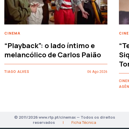
CINEMA
CIN
“Playback”: o lado íntimo e
“T
melancólico de Carlos Paião
Siq
To
TIAGO ALVES
06 Ago 2026
CINE
AGÊN
© 2011/2026 www.rtp.pt/cinemax — Todos os direitos
reservados
|
Ficha Técnica