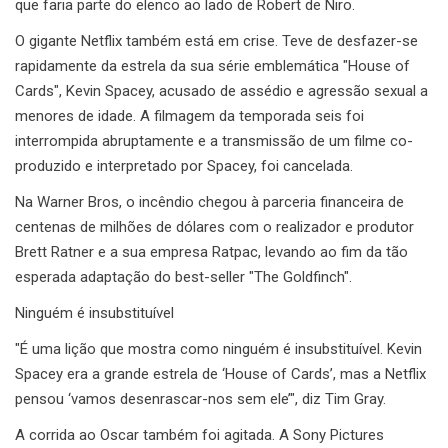
que faria parte do elenco ao lado de Robert de Niro.
O gigante Netflix também está em crise. Teve de desfazer-se
rapidamente da estrela da sua série emblemática "House of
Cards", Kevin Spacey, acusado de assédio e agressão sexual a
menores de idade. A filmagem da temporada seis foi
interrompida abruptamente e a transmissão de um filme co-
produzido e interpretado por Spacey, foi cancelada.
Na Warner Bros, o incêndio chegou à parceria financeira de
centenas de milhões de dólares com o realizador e produtor
Brett Ratner e a sua empresa Ratpac, levando ao fim da tão
esperada adaptação do best-seller "The Goldfinch".
Ninguém é insubstituível
"É uma lição que mostra como ninguém é insubstituível. Kevin
Spacey era a grande estrela de ‘House of Cards’, mas a Netflix
pensou ‘vamos desenrascar-nos sem ele’", diz Tim Gray.
A corrida ao Oscar também foi agitada. A Sony Pictures