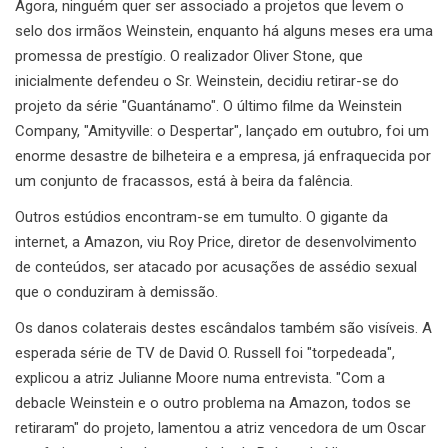
Agora, ninguém quer ser associado a projetos que levem o
selo dos irmãos Weinstein, enquanto há alguns meses era uma
promessa de prestígio. O realizador Oliver Stone, que
inicialmente defendeu o Sr. Weinstein, decidiu retirar-se do
projeto da série "Guantánamo". O último filme da Weinstein
Company, "Amityville: o Despertar", lançado em outubro, foi um
enorme desastre de bilheteira e a empresa, já enfraquecida por
um conjunto de fracassos, está à beira da falência.
Outros estúdios encontram-se em tumulto. O gigante da
internet, a Amazon, viu Roy Price, diretor de desenvolvimento
de conteúdos, ser atacado por acusações de assédio sexual
que o conduziram à demissão.
Os danos colaterais destes escândalos também são visíveis. A
esperada série de TV de David O. Russell foi "torpedeada",
explicou a atriz Julianne Moore numa entrevista. "Com a
debacle Weinstein e o outro problema na Amazon, todos se
retiraram" do projeto, lamentou a atriz vencedora de um Oscar