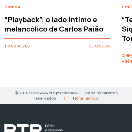
CINEMA
CIN
“Playback”: o lado íntimo e
“T
melancólico de Carlos Paião
Siq
To
TIAGO ALVES
06 Ago 2026
CINE
AGÊN
© 2011/2026 www.rtp.pt/cinemax — Todos os direitos
reservados
|
Ficha Técnica