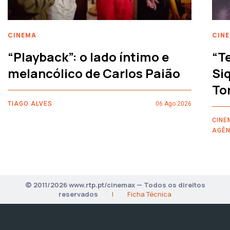
CINEMA
CIN
“Playback”: o lado íntimo e
“T
melancólico de Carlos Paião
Siq
To
TIAGO ALVES
06 Ago 2026
CINE
AGÊN
© 2011/2026 www.rtp.pt/cinemax — Todos os direitos
reservados
|
Ficha Técnica