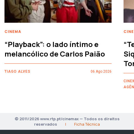
CINEMA
CIN
“Playback”: o lado íntimo e
“T
melancólico de Carlos Paião
Siq
To
TIAGO ALVES
06 Ago 2026
CINE
AGÊN
© 2011/2026 www.rtp.pt/cinemax — Todos os direitos
reservados
|
Ficha Técnica