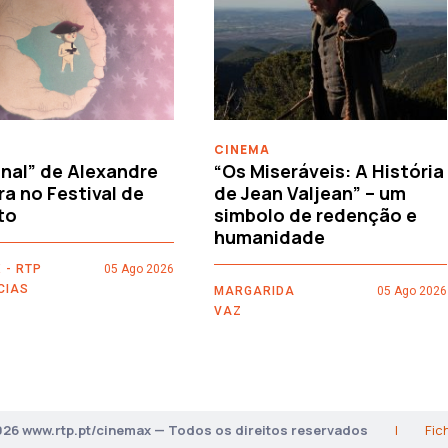
CINEMA
nal” de Alexandre
“Os Miseráveis: A História
ra no Festival de
de Jean Valjean” – um
to
simbolo de redenção e
humanidade
 - RTP
05 Ago 2026
CIAS
MARGARIDA
05 Ago 2026
VAZ
026 www.rtp.pt/cinemax — Todos os direitos reservados
|
Fic