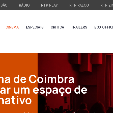
ISÃO
RÁDIO
RTP PLAY
RTP PALCO
RTP ZI
CINEMA
ESPECIAIS
CRITICA
TRAILERS
BOX OFFIC
ma de Coimbra
iar um espaço de
nativo