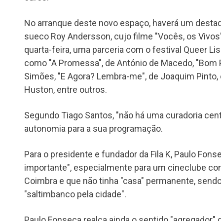
No arranque deste novo espaço, haverá um destaqu
sueco Roy Andersson, cujo filme "Vocês, os Vivos"
quarta-feira, uma parceria com o festival Queer Lis
como "A Promessa", de António de Macedo, "Bom P
Simões, "E Agora? Lembra-me", de Joaquim Pinto, 
Huston, entre outros.
Segundo Tiago Santos, "não há uma curadoria cent
autonomia para a sua programação.
Para o presidente e fundador da Fila K, Paulo Fonse
importante", especialmente para um cineclube co
Coimbra e que não tinha "casa" permanente, send
"saltimbanco pela cidade".
Paulo Fonseca realça ainda o sentido "agregador" d