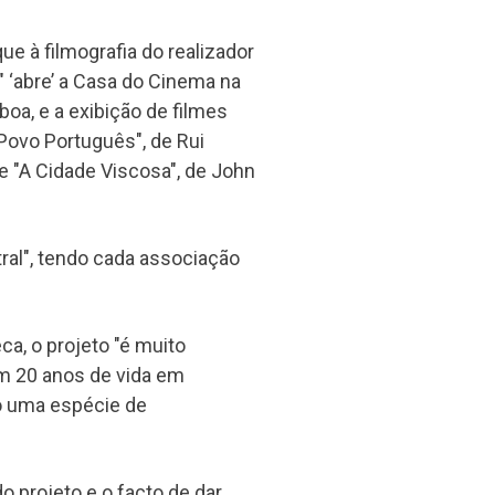
e à filmografia do realizador
 ‘abre’ a Casa do Cinema na
boa, e a exibição de filmes
ovo Português", de Rui
e "A Cidade Viscosa", de John
ral", tendo cada associação
ca, o projeto "é muito
m 20 anos de vida em
o uma espécie de
o projeto e o facto de dar