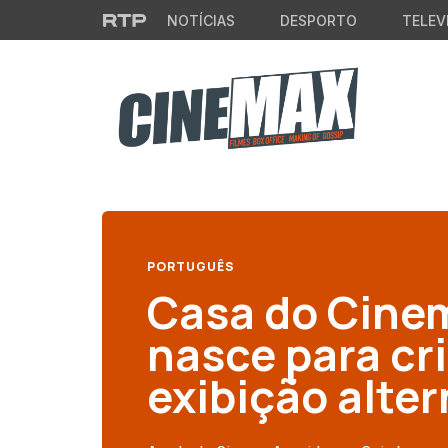
Saltar para o conteúdo principal
NOTÍCIAS
DESPORTO
TELEV
PORTUGUÊS
Casa do Cine
nasce para cr
exibição alter