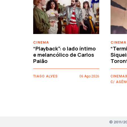
‹
CINEMA
CINEMA
“Playback”: o lado íntimo
“Termi
e melancólico de Carlos
Siquei
Paião
Toron
TIAGO ALVES
06 Ago 2026
CINEMAX
C/ AGÊN
© 2011/2