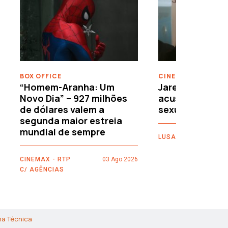
›
BOX OFFICE
CINEMA
“Homem-Aranha: Um
Jared Leto reje
Novo Dia” – 927 milhões
acusações de 
de dólares valem a
sexuais
segunda maior estreia
mundial de sempre
LUSA
CINEMAX - RTP
03 Ago 2026
C/ AGÊNCIAS
ha Técnica