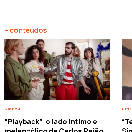
+ conteúdos
CINEMA
CIN
“Playback”: o lado íntimo e
“T
melancólico de Carlos Paião
Siq