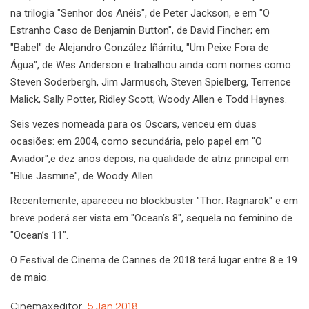
na trilogia "Senhor dos Anéis", de Peter Jackson, e em "O
Estranho Caso de Benjamin Button", de David Fincher; em
"Babel" de Alejandro González Iñárritu, "Um Peixe Fora de
Água", de Wes Anderson e trabalhou ainda com nomes como
Steven Soderbergh, Jim Jarmusch, Steven Spielberg, Terrence
Malick, Sally Potter, Ridley Scott, Woody Allen e Todd Haynes.
Seis vezes nomeada para os Oscars, venceu em duas
ocasiões: em 2004, como secundária, pelo papel em "O
Aviador",e dez anos depois, na qualidade de atriz principal em
"Blue Jasmine", de Woody Allen.
Recentemente, apareceu no blockbuster "Thor: Ragnarok" e em
breve poderá ser vista em "Ocean’s 8", sequela no feminino de
"Ocean’s 11".
O Festival de Cinema de Cannes de 2018 terá lugar entre 8 e 19
de maio.
Cinemaxeditor
5 Jan 2018