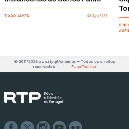
To
TIAGO ALVES
06 Ago 2026
CINE
AGÊN
© 2011/2026 www.rtp.pt/cinemax — Todos os direitos
reservados
|
Ficha Técnica