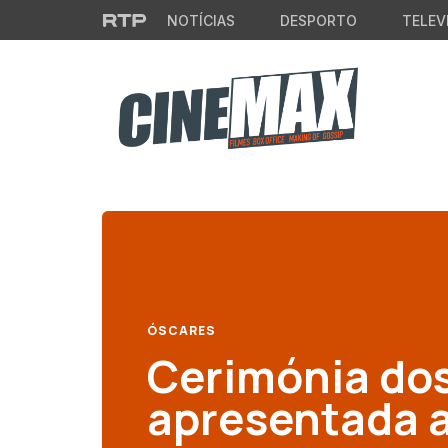
Saltar para o conteúdo principal
NOTÍCIAS
DESPORTO
TELEV
ÓSCARES
Cerimónia do
apresentada a