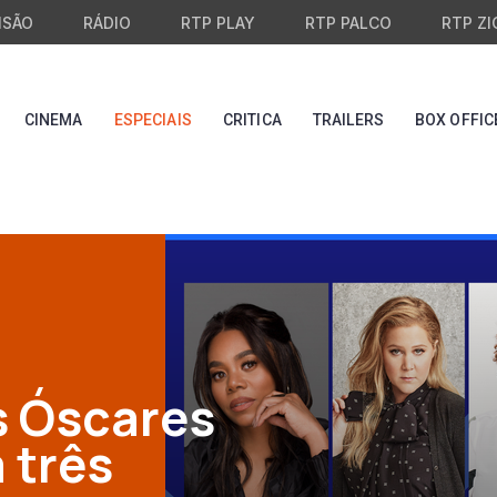
ISÃO
RÁDIO
RTP PLAY
RTP PALCO
RTP ZI
CINEMA
ESPECIAIS
CRITICA
TRAILERS
BOX OFFIC
s Óscares
 três