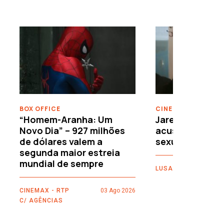
›
BOX OFFICE
CINEMA
“Homem-Aranha: Um
Jared Leto reje
Novo Dia” – 927 milhões
acusações de 
de dólares valem a
sexuais
segunda maior estreia
mundial de sempre
LUSA
CINEMAX - RTP
03 Ago 2026
C/ AGÊNCIAS