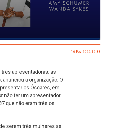
16 Fev 2022 16:38
 três apresentadoras: as
, anunciou a organização. O
apresentar os Óscares, em
or não ter um apresentador
87 que não eram três os
o de serem três mulheres as