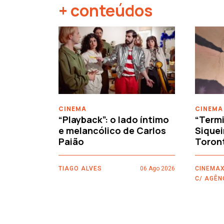
+ conteúdos
‹
CINEMA
CINEMA
“Playback”: o lado íntimo
“Termi
e melancólico de Carlos
Siquei
Paião
Toron
TIAGO ALVES
06 Ago 2026
CINEMAX
C/ AGÊN