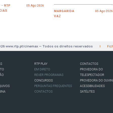
 - RTP
05 Ago 2026
CIAS
MARGARIDA
05 Ago 2026
VAZ
026 www.rtp.pt/cinemax — Todos os direitos reservados
|
Fic
AS
RTP PLAY
CONTACTOS
RTO
EM DIRETO
PROVEDORA DO
SÃO
REVER PROGRAMAS
TELESPECTADOR
CONCURSOS
PROVEDORA DO OUVIN
QUIVOS
PERGUNTAS FREQUENTES
ACESSIBILIDADES
SINA
CONTACTOS
SATÉLITES