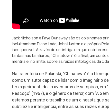
Jack Nicholson e Faye Dunaway são os dois nomes prin
inclui também Diane Ladd, John Huston e o próprio Pol
inesquecível. Através de um intriga em que os interes
fantasmas familiares, "Chinatown" é, afinal, um conto 
mentira e, no limite, sobre as raízes mitológicas da ci
Na trajectória de Polanski, "Chinatown" é o filme q
como um autor capaz de lidar com o imaginário de 
ter experimentado as aventuras de vampiros, em "
Pescoço" (1967), e o género de terror, com "A Sem
estamos perante o trabalho de um cineasta que 
subtileza e inteligência, entre as suas raízes eur