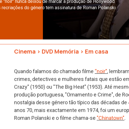
e "noir" nunca deixou de marcar a produção de Hollywood.
 recriações do género tem assinatura de Roman Polanski.
Cinema
>
DVD Memória
>
Em casa
Quando falamos do chamado filme
“noir”
, lembram
crimes, detectives e mulheres fatais que estão em
Crazy" (1950) ou "The Big Heat" (1953). Até mesmo
produção portuguesa, "Ornamento e Crime", de Rod
nostalgia desse género tão típico das décadas d
anos 70, mais exactamente em 1974, foi um europe
Roman Polanski e o filme chama-se
"Chinatown"
.