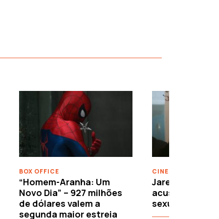
›
BOX OFFICE
CINEMA
“Homem-Aranha: Um
Jared Leto reje
Novo Dia” – 927 milhões
acusações de 
de dólares valem a
sexuais
segunda maior estreia