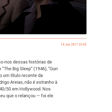
14 Jun 2017 23:05
o-nos dessas histórias de
 "The Big Sleep" (1946), "Gun
 um título recente da
rigo Areias, não é estranho à
e 40/50 em Hollywood. Nos
u que o relançou — foi ele