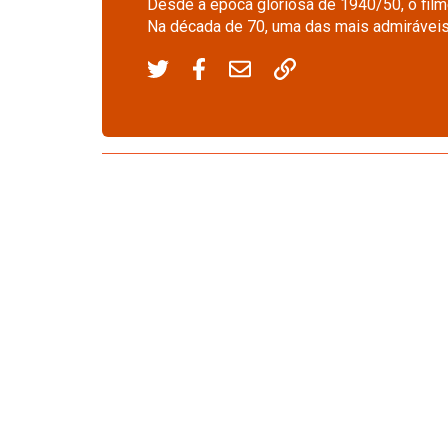
Desde a época gloriosa de 1940/50, o film
Na década de 70, uma das mais admiráveis