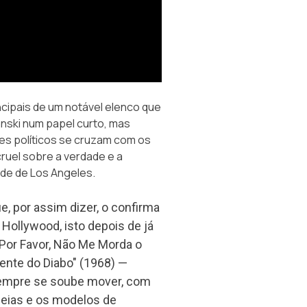
cipais de um notável elenco que
anski num papel curto, mas
ses políticos se cruzam com os
cruel sobre a verdade e a
dade de Los Angeles.
ue, por assim dizer, o confirma
Hollywood, isto depois de já
Por Favor, Não Me Morda o
ente do Diabo" (1968) —
sempre se soube mover, com
opeias e os modelos de