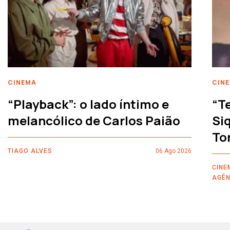
CINEMA
CIN
“Playback”: o lado íntimo e
“T
melancólico de Carlos Paião
Siq
To
TIAGO ALVES
06 Ago 2026
CINE
AGÊN