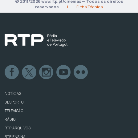
© 2011/2026 www.rtp.pt/cinemax — Todos os direitos
reservados
|
Ficha Técnica
NOTÍCIAS
DESPORTO
TELEVISÃO
RÁDIO
RTP ARQUIVOS
RTP ENSINA