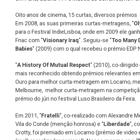
Oito anos de cinema, 15 curtas, diversos prémios
Em 2008, as suas primeiras curtas-metragens, "
Ol
para o Festival IndieLisboa, onde em 2009 ele ga
Fnac com "
Visionary Iraq
". Seguiu-se "
Too Many 
Babies
" (2009) com o qual recebeu o prémio EDP 
"
A History Of Mutual Respect
" (2010), co-dirigid
mais reconhecido obtendo prémios relevantes em 
Ouro para melhor curta-metragem em Locarno, me
Melbourne, melhor curta-metragem na competição 
prémio do júri no festival Luso Brasileiro da Feira.
Em 2011, "
Fratelli
", co-realizado com Alexandre Me
Vila do Conde (menção honrosa) e "
Liberdade
", c
Crotty, foi premiado em Locarno (prémio de video e