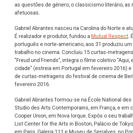
as questões de género, o classicismo literário, as
afetuosas.
Gabriel Abrantes nasceu na Carolina do Norte e at
É realizador e produtor, fundou a
Mutual Respect
. 
português e norte-americano, aos 31 produziu um c
trabalho no cinema. Concluiu 15 curtas-metragen
"Freud und Friends", integra o filme coletivo "Aqu
cidade" (estreia em Portugal em fevereiro 2016) e 
de curtas-metragens do festival de cinema de Ber
fevereiro 2016.
Gabriel Abrantes formou-se na École National des
Studio des Arts Contemporains, em França, e em c
Cooper Union, em Nova Iorque. Expôs o seu trab
List Center for the Arts in Boston, Palácio de Tok
em Paris, Galeria 111 e Museu de Serralves, no Por