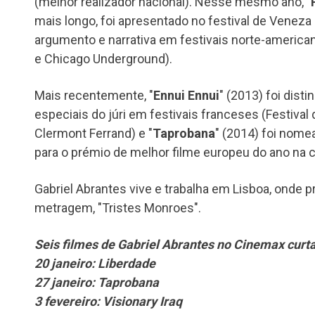
(melhor realizador nacional). Nesse mesmo ano, "
mais longo, foi apresentado no festival de Veneza
argumento e narrativa em festivais norte-american
e Chicago Underground).
Mais recentemente, "
Ennui Ennui
" (2013) foi dis
especiais do júri em festivais franceses (Festival 
Clermont Ferrand) e "
Taprobana
" (2014) foi nomea
para o prémio de melhor filme europeu do ano na 
Gabriel Abrantes vive e trabalha em Lisboa, onde p
metragem, "Tristes Monroes".
Seis filmes de Gabriel Abrantes no Cinemax curt
20 janeiro: Liberdade
27 janeiro: Taprobana
3 fevereiro: Visionary Iraq