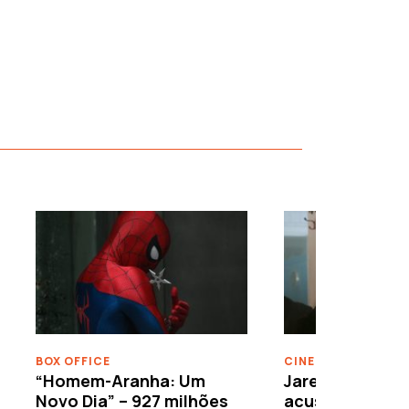
›
BOX OFFICE
CINEMA
“Homem-Aranha: Um
Jared Leto reje
Novo Dia” – 927 milhões
acusações de 