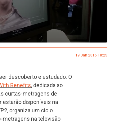
19 Jan 2016 18:25
ser descoberto e estudado. O
With Benefits
, dedicada ao
 as curtas-metragens de
r estarão disponíveis na
TP2, organiza um ciclo
s-metragens na televisão