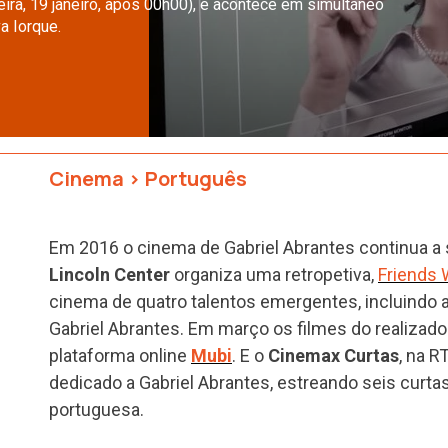
ira, 19 janeiro, após 00h00), e acontece em simultâneo
a Iorque.
Cinema
>
Português
Em 2016 o cinema de Gabriel Abrantes continua a 
Lincoln Center
organiza uma retropetiva,
Friends 
cinema de quatro talentos emergentes, incluindo
Gabriel Abrantes. Em março os filmes do realizado
plataforma online
Mubi
. E o
Cinemax Curtas
, na R
dedicado a Gabriel Abrantes, estreando seis curta
portuguesa.