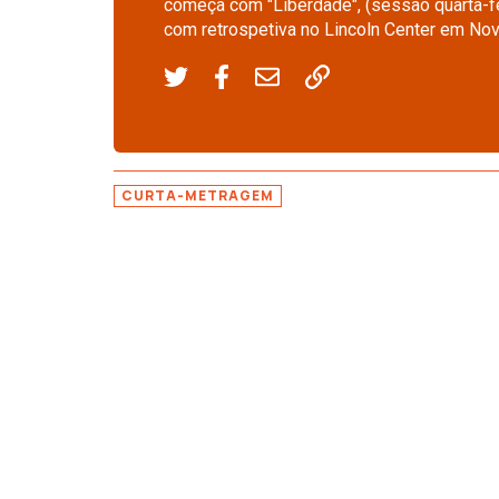
começa com "Liberdade", (sessão quarta-fe
com retrospetiva no Lincoln Center em Nov
CURTA-METRAGEM