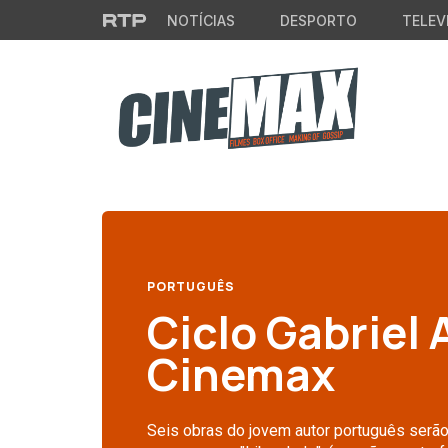
Saltar para o conteúdo principal
NOTÍCIAS
DESPORTO
TELEV
PORTUGUÊS
Ciclo Gabriel
Cinemax
Seis obras do jovem autor português serão 