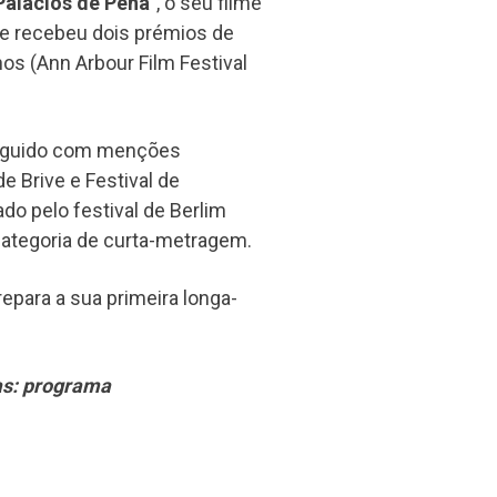
Palácios de Pena
", o seu filme
 e recebeu dois prémios de
os (Ann Arbour Film Festival
tinguido com menções
de Brive e Festival de
do pelo festival de Berlim
categoria de curta-metragem.
repara a sua primeira longa-
as: programa