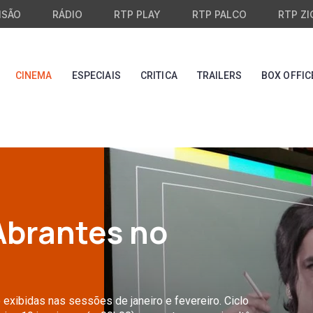
ISÃO
RÁDIO
RTP PLAY
RTP PALCO
RTP ZI
CINEMA
ESPECIAIS
CRITICA
TRAILERS
BOX OFFIC
 Abrantes no
exibidas nas sessões de janeiro e fevereiro. Ciclo