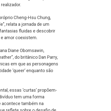
realizador.
o próprio Cheng-Hsu Chung,
", relata a jornada de um
fantasias fluidas e descobrir
 e amor coexistem.
diana Diane Obomsawin,
ather", do britânico Dan Parry,
 únicas em que as personagens
idade ‘queer’ enquanto são
ntal, essas ‘curtas’ propõem-
indivíduo tem uma forma
que acontece também na
que reflete sobre o desafio de