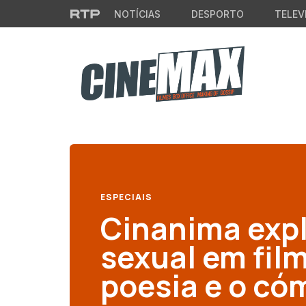
Saltar para o conteúdo principal
NOTÍCIAS
DESPORTO
TELEV
ESPECIAIS
Cinanima expl
sexual em fil
poesia e o có