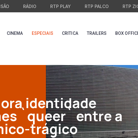
ISÃO
RÁDIO
RTP PLAY
RTP PALCO
RTP ZI
CINEMA
ESPECIAIS
CRITICA
TRAILERS
BOX OFFIC
ora identidade
mes `queer` entre a
mico-trágico