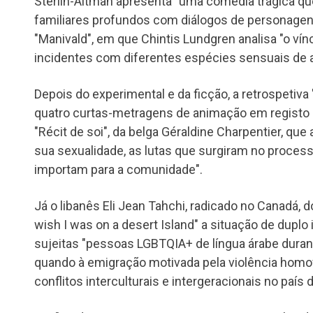
Sterlin-Altman apresenta "uma comédia trágica qu
familiares profundos com diálogos de personagens 
"Manivald", em que Chintis Lundgren analisa "o vín
incidentes com diferentes espécies sensuais de 
Depois do experimental e da ficção, a retrospetiva
quatro curtas-metragens de animação em registo
"Récit de soi", da belga Géraldine Charpentier, que
sua sexualidade, as lutas que surgiram no proce
importam para a comunidade".
Já o libanês Eli Jean Tahchi, radicado no Canadá
wish I was on a desert Island" a situação de dupl
sujeitas "pessoas LGBTQIA+ de língua árabe duran
quando à emigração motivada pela violência hom
conflitos interculturais e intergeracionais no país