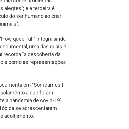
e fala sobre problemas
alegres"; e a terceira é
culo do ser humano ao criar
animais".
 "How queerful!" integra ainda
 documental, uma das quais é
 aí recorda "a descoberta da
sso e como as representações
, documenta em "Sometimes I
o isolamento a que foram
te a pandemia de covid-19",
ofóbica se acrescentaram
 de acolhimento.