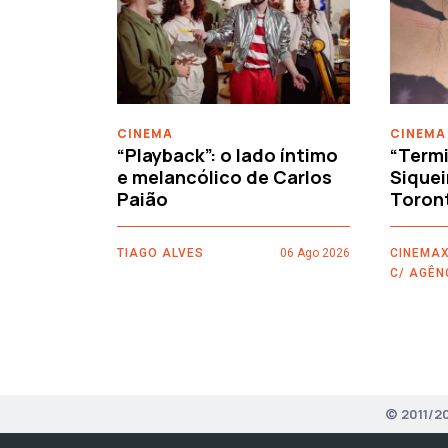
‹
CINEMA
CINEMA
“Playback”: o lado íntimo
“Termi
e melancólico de Carlos
Siquei
Paião
Toron
TIAGO ALVES
06 Ago 2026
CINEMAX
C/ AGÊN
© 2011/2