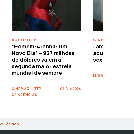
›
BOX OFFICE
CINEMA
“Homem-Aranha: Um
Jared Leto reje
Novo Dia” – 927 milhões
acusações de 
de dólares valem a
sexuais
segunda maior estreia
mundial de sempre
LUSA
CINEMAX - RTP
03 Ago 2026
C/ AGÊNCIAS
ha Técnica