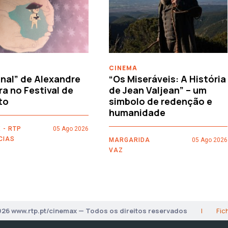
CINEMA
nal” de Alexandre
“Os Miseráveis: A História
ra no Festival de
de Jean Valjean” – um
to
simbolo de redenção e
humanidade
 - RTP
05 Ago 2026
CIAS
MARGARIDA
05 Ago 2026
VAZ
026 www.rtp.pt/cinemax — Todos os direitos reservados
|
Fic