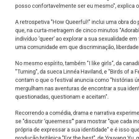
posso confortavelmente ser eu mesmo", explica o 
A retrospetiva "How Queerful!" inclui uma obra d
que, na curta-metragem de cinco minutos "Adorable
indivíduo ‘queer’ ao explorar a sua sexualidade em 
uma comunidade em que discriminação, liberdade
No mesmo espírito, também "I like girls", da cana
"Turning", da sueca Linnéa Haviland, e "Birds of a Fe
contam o que o festival anuncia como "histórias
mergulham nas aventuras de encontrar a sua ident
questionadas, questionam e aceitam".
Recorrendo a comédia, drama e narrativa experime
se "discutir ‘queerness’" para mostrar "que cada 
própria de expressar a sua identidade" e é isso 
produção britânica "For the best", de Youyang Yu, 