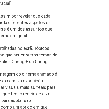
acial".
assim por revelar que cada
orda diferentes aspetos da
esse é um dos assuntos que
inema em geral.
rtilhadas no ecrã. Tópicos
omo quaisquer outros temas de
explica Cheng-Hsu Chung.
 vantagem do cinema animado é
de excessiva exposição
r visuais mais surreais para
s que tenho receio de dizer
para adotar são
a como um abrigo em que