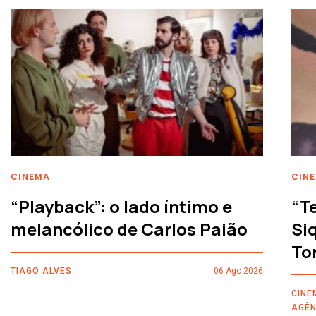
CINEMA
CIN
“Playback”: o lado íntimo e
“T
melancólico de Carlos Paião
Siq
To
TIAGO ALVES
06 Ago 2026
CINE
AGÊN