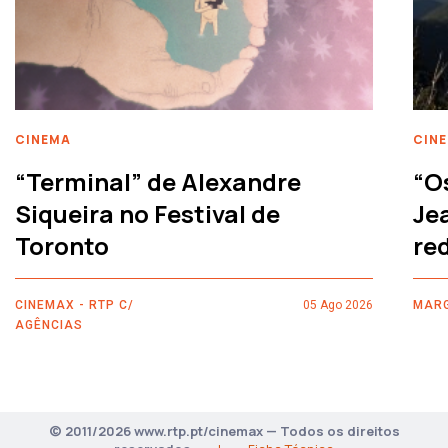
CINEMA
CIN
“Terminal” de Alexandre
“O
Siqueira no Festival de
Je
Toronto
re
CINEMAX - RTP C/
05 Ago 2026
MARG
AGÊNCIAS
© 2011/2026 www.rtp.pt/cinemax — Todos os direitos