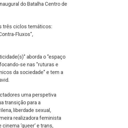
naugural do Batalha Centro de
 três ciclos temáticos:
Contra-Fluxos",
icidade(s)" aborda o "espaço
 focando-se nas "ruturas e
micos da sociedade" e tem a
avid.
ectadores uma perspetiva
a transição para a
ena, liberdade sexual,
meira realizadora feminista
 cinema ‘queer’ e trans,