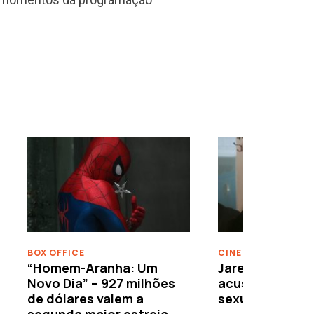
›
BOX OFFICE
CINEMA
“Homem-Aranha: Um
Jared Leto reje
Novo Dia” – 927 milhões
acusações de 
de dólares valem a
sexuais