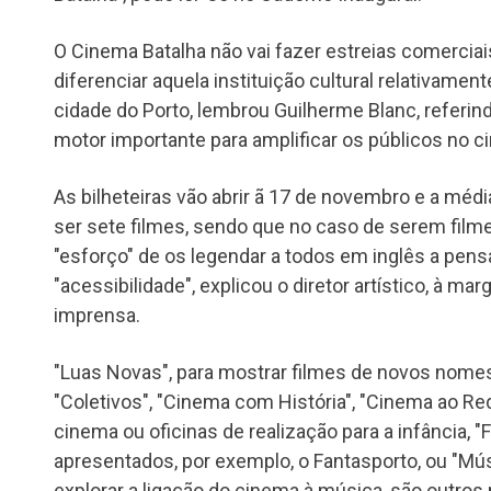
O Cinema Batalha não vai fazer estreias comerciais
diferenciar aquela instituição cultural relativamen
cidade do Porto, lembrou Guilherme Blanc, referin
motor importante para amplificar os públicos no c
As bilheteiras vão abrir ã 17 de novembro e a mé
ser sete filmes, sendo que no caso de serem film
"esforço" de os legendar a todos em inglês a pensa
"acessibilidade", explicou o diretor artístico, à m
imprensa.
"Luas Novas", para mostrar filmes de novos nomes
"Coletivos", "Cinema com História", "Cinema ao Re
cinema ou oficinas de realização para a infância, 
apresentados, por exemplo, o Fantasporto, ou "Mú
explorar a ligação do cinema à música, são outr