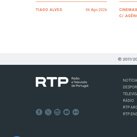
TIAGO ALVES
06 Ago 2026
CINEMAX
C/ AGÊN
© 2011/2
NOTÍCI
DESPO
TELEVI
RÁDIO
RTP AR
RTP EN