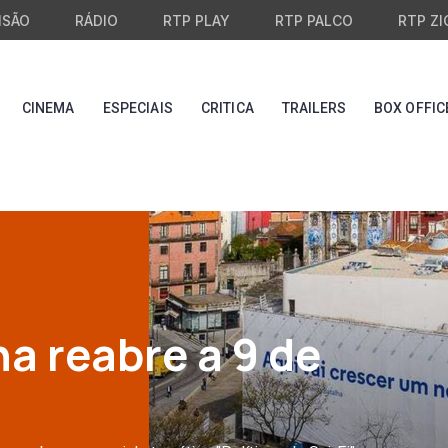
ISÃO
RÁDIO
RTP PLAY
RTP PALCO
RTP ZI
CINEMA
ESPECIAIS
CRITICA
TRAILERS
BOX OFFIC
a reabre a 9 de