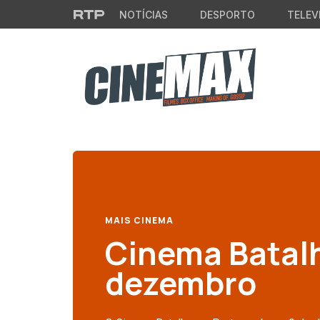
Saltar para o conteúdo principal
NOTÍCIAS
DESPORTO
TELEV
MAIS CINEMA
Cinema Batalh
dezembro