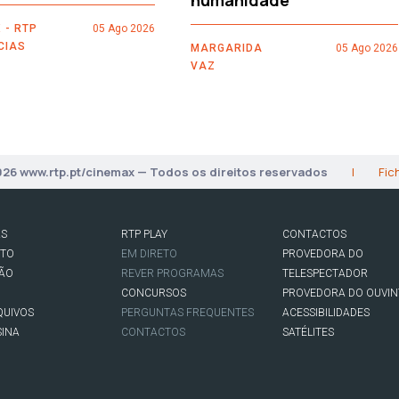
humanidade
 - RTP
05 Ago 2026
CIAS
MARGARIDA
05 Ago 2026
VAZ
026 www.rtp.pt/cinemax — Todos os direitos reservados
|
Fic
AS
RTP PLAY
CONTACTOS
RTO
EM DIRETO
PROVEDORA DO
SÃO
REVER PROGRAMAS
TELESPECTADOR
CONCURSOS
PROVEDORA DO OUVIN
QUIVOS
PERGUNTAS FREQUENTES
ACESSIBILIDADES
SINA
CONTACTOS
SATÉLITES