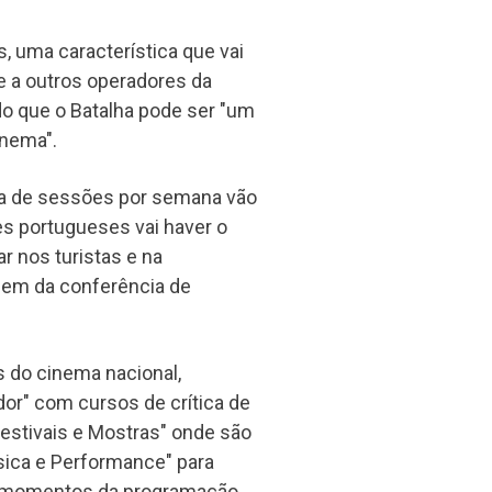
, uma característica que vai
te a outros operadores da
do que o Batalha pode ser "um
inema".
dia de sessões por semana vão
es portugueses vai haver o
r nos turistas e na
argem da conferência de
 do cinema nacional,
dor" com cursos de crítica de
"Festivais e Mostras" onde são
sica e Performance" para
os momentos da programação