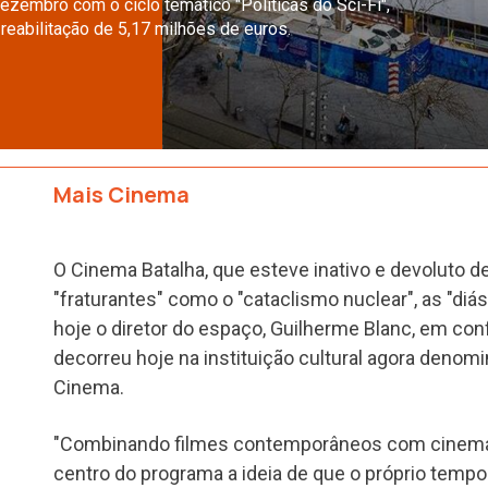
dezembro com o ciclo temático "Políticas do Sci-Fi",
 reabilitação de 5,17 milhões de euros.
Mais Cinema
O Cinema Batalha, que esteve inativo e devoluto 
"fraturantes" como o "cataclismo nuclear", as "diás
hoje o diretor do espaço, Guilherme Blanc, em con
decorreu hoje na instituição cultural agora denom
Cinema.
"Combinando filmes contemporâneos com cinema 
centro do programa a ideia de que o próprio tempo