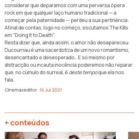
considerar que deparamos com uma perversa ópera
rock em que qualquer laço humano tradicional — a
começar pela paternidade — perdeu a sua pertinência.
Afinal de contas, logo no começo, escutamos The Kills
em
"Doing It to Death"
.
Resta dizer que, ainda assim, o amor não desapareceu:
Ducournau é uma sacerdotiza de um novo romantismo,
desencantado e desesperado… E só mesmo por
distracção ou incauta inocência poderemos não reparar
que, no cúmulo do surreal, é
deste tempo
que ela nos
fala.
Cinemaxeditor
16 Jul 2021
+ conteúdos