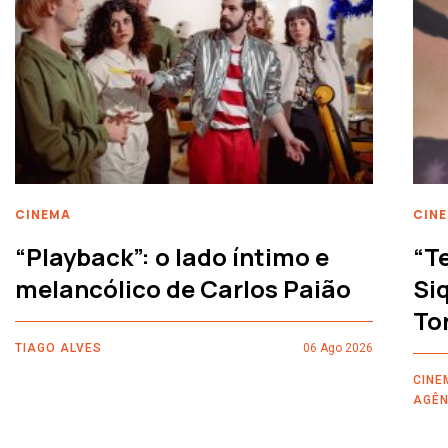
CINEMA
CIN
“Playback”: o lado íntimo e
“T
melancólico de Carlos Paião
Siq
To
TIAGO ALVES
06 Ago 2026
CINE
AGÊN