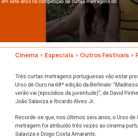
ia em sete anos na competição de curtas-metragens do
Cinema
>
Especiais
>
Outros Festivais
>
Três curtas-metragens portuguesas vão estar pr
Urso de Ouro na 68ª edição da Berlinale: "Madness
verão vai (episódios da juventude)", de David Pinhe
João Salaviza e Ricardo Alves Jr..
Recorde-se que, nos últimos seis anos, o Urso de 
metragem foi atribuído três vezes ao cinema port
Salaviza e Diogo Costa Amarante.