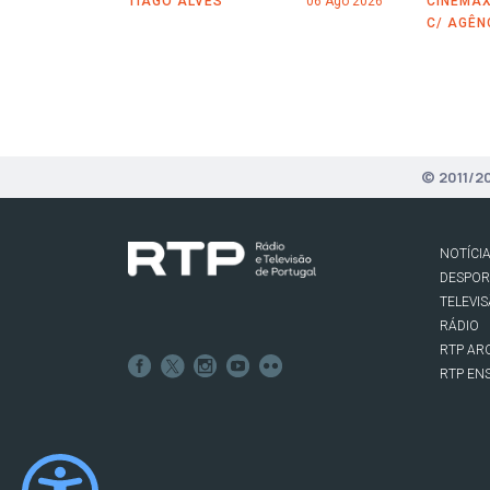
TIAGO ALVES
06 Ago 2026
CINEMAX
C/ AGÊN
© 2011/2
NOTÍCI
DESPO
TELEVI
RÁDIO
RTP AR
RTP EN