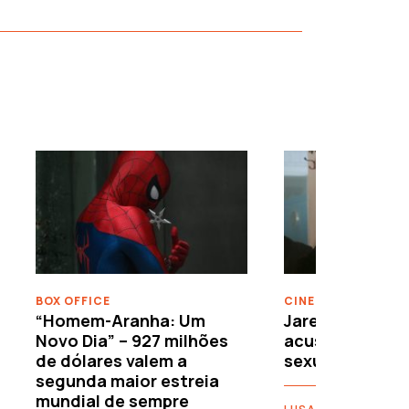
›
BOX OFFICE
CINEMA
“Homem-Aranha: Um
Jared Leto reje
Novo Dia” – 927 milhões
acusações de 
de dólares valem a
sexuais
segunda maior estreia
mundial de sempre