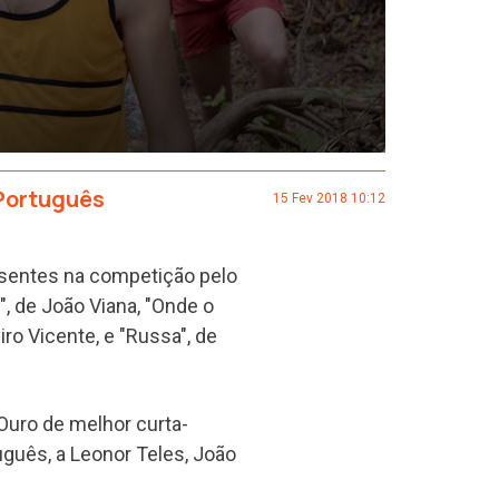
Português
15 Fev 2018 10:12
esentes na competição pelo
", de João Viana, "Onde o
iro Vicente, e "Russa", de
Ouro de melhor curta-
uguês, a Leonor Teles, João