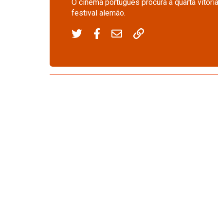
O cinema português procura a quarta vitór
festival alemão.