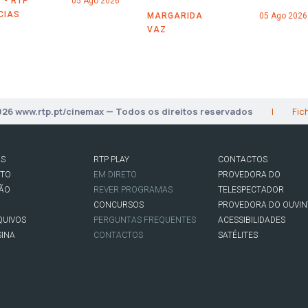
 - RTP
05 Ago 2026
CIAS
MARGARIDA
05 Ago 2026
VAZ
026 www.rtp.pt/cinemax — Todos os direitos reservados
|
Fic
AS
RTP PLAY
CONTACTOS
RTO
EM DIRETO
PROVEDORA DO
SÃO
REVER PROGRAMAS
TELESPECTADOR
CONCURSOS
PROVEDORA DO OUVIN
QUIVOS
PERGUNTAS FREQUENTES
ACESSIBILIDADES
SINA
CONTACTOS
SATÉLITES