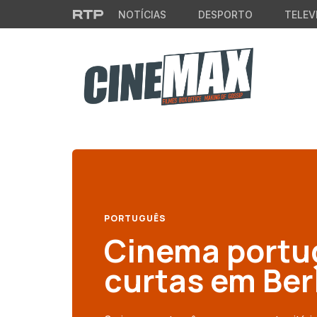
Saltar para o conteúdo principal
NOTÍCIAS
DESPORTO
TELEV
PORTUGUÊS
Cinema portug
curtas em Ber