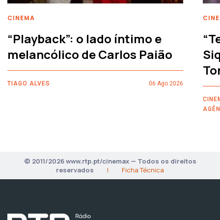
CINEMA
CIN
“Playback”: o lado íntimo e
“T
melancólico de Carlos Paião
Siq
To
TIAGO ALVES
06 Ago 2026
CINE
AGÊN
© 2011/2026 www.rtp.pt/cinemax — Todos os direitos
reservados
|
Ficha Técnica