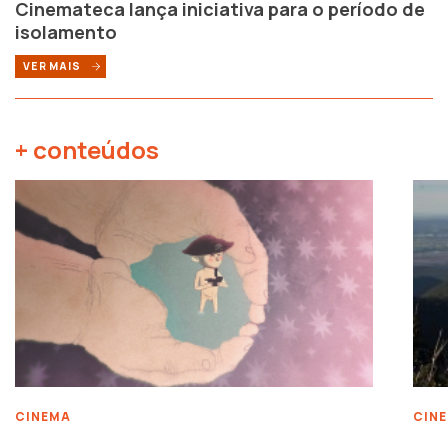
Cinemateca lança iniciativa para o período de
isolamento
VER MAIS
+ conteúdos
CINEMA
CIN