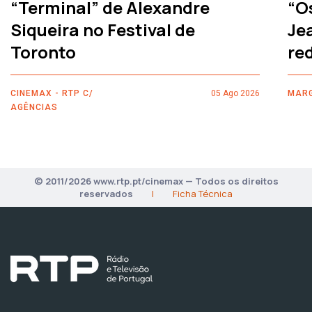
“Terminal” de Alexandre
“O
Siqueira no Festival de
Je
Toronto
re
CINEMAX - RTP C/
05 Ago 2026
MARG
AGÊNCIAS
© 2011/2026 www.rtp.pt/cinemax — Todos os direitos
reservados
|
Ficha Técnica