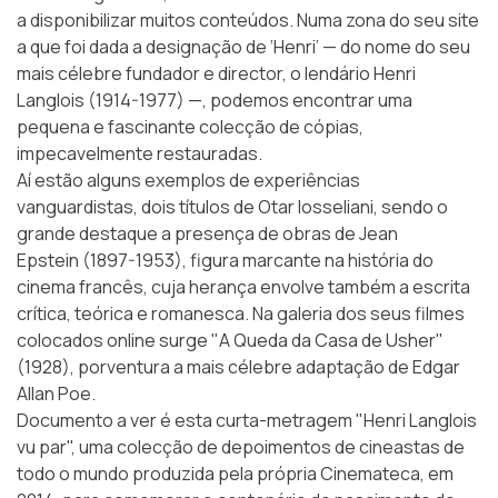
a disponibilizar muitos conteúdos. Numa zona do seu site
a que foi dada a designação de
‘Henri’
— do nome do seu
mais célebre fundador e director, o lendário
Henri
Langlois
(1914-1977) —, podemos encontrar uma
pequena e fascinante colecção de cópias,
impecavelmente restauradas.
Aí estão alguns exemplos de experiências
vanguardistas, dois títulos de Otar Iosseliani, sendo o
grande destaque a presença de obras de
Jean
Epstein
(1897-1953), figura marcante na história do
cinema francês, cuja herança envolve também a escrita
crítica, teórica e romanesca. Na galeria dos seus filmes
colocados online surge "A Queda da Casa de Usher"
(1928), porventura a mais célebre adaptação de Edgar
Allan Poe.
Documento a ver é esta curta-metragem "Henri Langlois
vu par", uma colecção de depoimentos de cineastas de
todo o mundo produzida pela própria Cinemateca, em