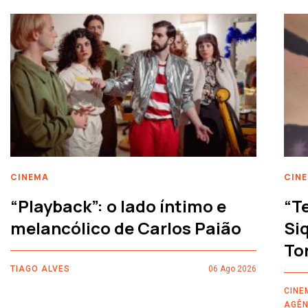
CINEMA
CIN
“Playback”: o lado íntimo e
“T
melancólico de Carlos Paião
Siq
To
TIAGO ALVES
06 Ago 2026
CINE
AGÊN