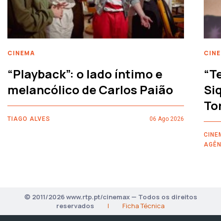
CINEMA
CIN
“Playback”: o lado íntimo e
“T
melancólico de Carlos Paião
Siq
To
TIAGO ALVES
06 Ago 2026
CINE
AGÊN
© 2011/2026 www.rtp.pt/cinemax — Todos os direitos
reservados
|
Ficha Técnica