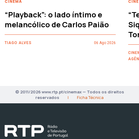
CINEMA
CIN
“Playback”: o lado íntimo e
“T
melancólico de Carlos Paião
Siq
To
TIAGO ALVES
06 Ago 2026
CINE
AGÊN
© 2011/2026 www.rtp.pt/cinemax — Todos os direitos
reservados
|
Ficha Técnica