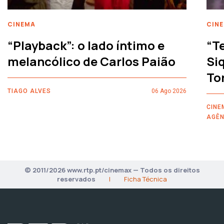
CINEMA
CIN
“Playback”: o lado íntimo e
“T
melancólico de Carlos Paião
Siq
To
TIAGO ALVES
06 Ago 2026
CINE
AGÊN
© 2011/2026 www.rtp.pt/cinemax — Todos os direitos
reservados
|
Ficha Técnica