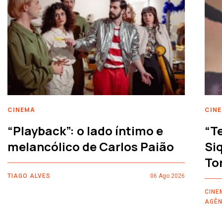
CINEMA
CIN
“Playback”: o lado íntimo e
“T
melancólico de Carlos Paião
Siq
To
TIAGO ALVES
06 Ago 2026
CINE
AGÊN