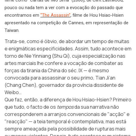
pouco ou nada tem a ver com a evocação do passado que
encontramos em
"The Assassin"
, filme de Hou Hsiao-Hsien
apresentado na competição de Cannes, em representação de
Taiwan.
Trata-se, como é óbvio, de abordar um tempo de muitas
e enigmáticas especificidades. Assim, tudo acontece em
torno de Nie Yinniang (Shu Qi), cuja especialização nas
artes marciais lhe confere a vocação de combater as
forças da tirania da China do séc. IX — é mesmo
convocada para assassinar o seu primo, Tian Ji’an
(Chang Chen), governador da província dissidente de
Weibo…
Que faz, então, a diferença de Hou Hsiao-Hsien? Primeiro
que tudo, o facto de os
tempos
da sua narrativa não
corresponderem a arranjos convencionais de "acção" e
"reacção" — a teia temporal é contemplativa, mas está
sempre ameaçada pela possibilidade de rupturas mais
ou menos violentas. Depois, tudo acontece num sistema