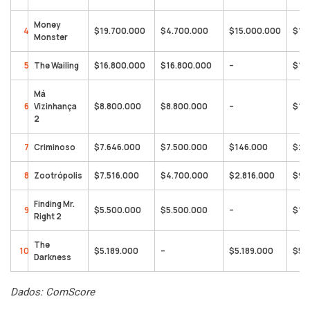
Money
4
$19.700.000
$4.700.000
$15.000.000
$19
Monster
5
The Wailing
$16.800.000
$16.800.000
–
$16
Má
6
Vizinhança
$8.800.000
$8.800.000
–
$19
2
7
Criminoso
$7.646.000
$7.500.000
$146.000
$26
8
Zootrópolis
$7.516.000
$4.700.000
$2.816.000
$96
Finding Mr.
9
$5.500.000
$5.500.000
–
$10
Right 2
The
10
$5.189.000
–
$5.189.000
$5.
Darkness
Dados: ComScore