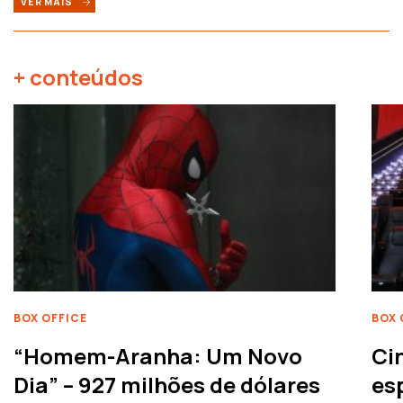
VER MAIS
+ conteúdos
BOX OFFICE
BOX 
“Homem-Aranha: Um Novo
Ci
Dia” – 927 milhões de dólares
es