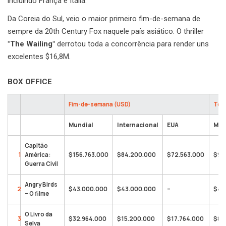
incluindo França e Itália.
Da Coreia do Sul, veio o maior primeiro fim-de-semana de
sempre da 20th Century Fox naquele país asiático. O thriller
"The Wailing"
derrotou toda a concorrência para render uns
excelentes $16,8M.
BOX OFFICE
Fim-de-semana (USD)
Tota
Mundial
Internacional
EUA
Mun
Capitão
1
América:
$156.763.000
$84.200.000
$72.563.000
$94
Guerra Civil
Angry Birds
2
$43.000.000
$43.000.000
–
$43
– O filme
O Livro da
3
$32.964.000
$15.200.000
$17.764.000
$82
Selva