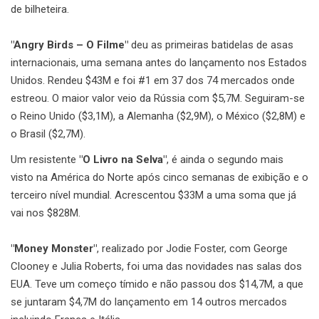
de bilheteira.
"Angry Birds – O Filme"
deu as primeiras batidelas de asas
internacionais, uma semana antes do lançamento nos Estados
Unidos. Rendeu $43M e foi #1 em 37 dos 74 mercados onde
estreou. O maior valor veio da Rússia com $5,7M. Seguiram-se
o Reino Unido ($3,1M), a Alemanha ($2,9M), o México ($2,8M) e
o Brasil ($2,7M).
Um resistente
"O Livro na Selva"
, é ainda o segundo mais
visto na América do Norte após cinco semanas de exibição e o
terceiro nível mundial. Acrescentou $33M a uma soma que já
vai nos $828M.
"Money Monster"
, realizado por Jodie Foster, com George
Clooney e Julia Roberts, foi uma das novidades nas salas dos
EUA. Teve um começo tímido e não passou dos $14,7M, a que
se juntaram $4,7M do lançamento em 14 outros mercados