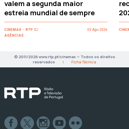
valem a segunda maior
rec
estreia mundial de sempre
20
CINEMAX - RTP C/
03 Ago 2026
CINE
AGÊNCIAS
© 2011/2026 www.rtp.pt/cinemax — Todos os direitos
reservados
|
Ficha Técnica