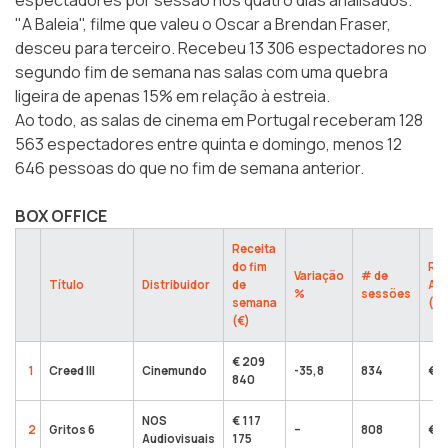
espectadores por sessão nos quatro dias analisados.
"A Baleia", filme que valeu o Oscar a Brendan Fraser,
desceu para terceiro. Recebeu 13 306 espectadores no
segundo fim de semana nas salas com uma quebra
ligeira de apenas 15% em relação à estreia.
Ao todo, as salas de cinema em Portugal receberam 128
563 espectadores entre quinta e domingo, menos 12
646 pessoas do que no fim de semana anterior.
BOX OFFICE
Receita
do fim
Rec
Variação
# de
Título
Distribuidor
de
Ac
%
sessões
semana
(€)
(€)
€ 209
1
Creed III
Cinemundo
-35,8
834
€ 6
840
NOS
€ 117
2
Gritos 6
–
808
€ 1
Audiovisuais
175