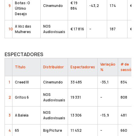
Botas: O
€ 19
9
Cinemundo
-43,2
174
€ 1
Último
884
Desejo
A Voz das
NOS
10
€ 17 816
–
187
€ 1
Mulheres
Audiovisuais
ESPECTADORES
Variação
# de
Título
Distribuidor
Espectadores
%
sessões
1
Creed III
Cinemundo
33 485
-35,1
834
NOS
2
Gritos 6
19 331
–
808
Audiovisuais
NOS
3
A Baleia
13 306
-15,9
481
Audiovisuais
4
65
Big Picture
11 452
–
660