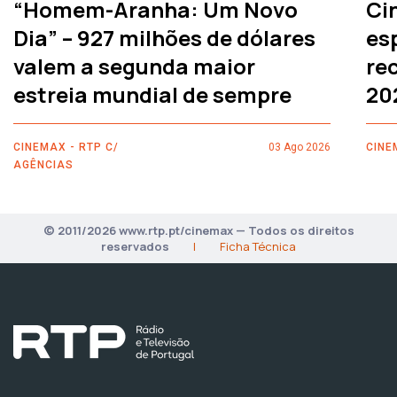
“Homem-Aranha: Um Novo
Ci
Dia” – 927 milhões de dólares
es
valem a segunda maior
rec
estreia mundial de sempre
20
CINEMAX - RTP C/
03 Ago 2026
CINE
AGÊNCIAS
© 2011/2026 www.rtp.pt/cinemax — Todos os direitos
reservados
|
Ficha Técnica