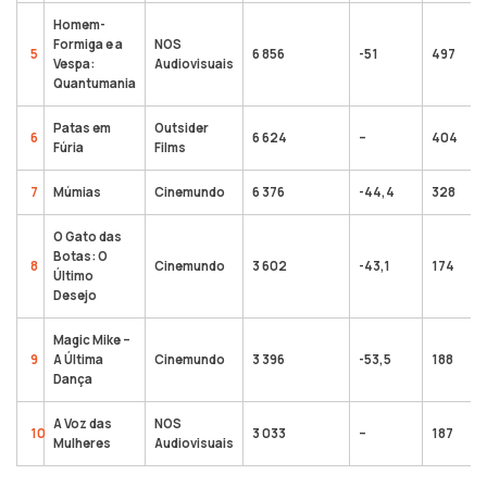
Homem-
Formiga e a
NOS
5
6 856
-51
497
Vespa:
Audiovisuais
Quantumania
Patas em
Outsider
6
6 624
–
404
Fúria
Films
7
Múmias
Cinemundo
6 376
-44,4
328
O Gato das
Botas: O
8
Cinemundo
3 602
-43,1
174
Último
Desejo
Magic Mike –
9
A Última
Cinemundo
3 396
-53,5
188
Dança
A Voz das
NOS
10
3 033
–
187
Mulheres
Audiovisuais