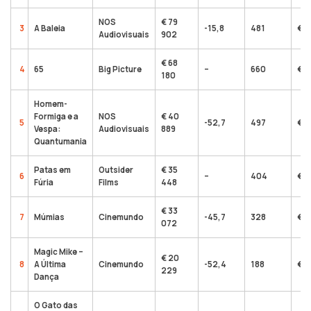
NOS
€ 79
3
A Baleia
-15,8
481
€ 2
Audiovisuais
902
€ 68
4
65
Big Picture
–
660
€ 6
180
Homem-
Formiga e a
NOS
€ 40
5
-52,7
497
€ 8
Vespa:
Audiovisuais
889
Quantumania
Patas em
Outsider
€ 35
6
–
404
€ 3
Fúria
Films
448
€ 33
7
Múmias
Cinemundo
-45,7
328
€ 2
072
Magic Mike –
€ 20
8
A Última
Cinemundo
-52,4
188
€ 4
229
Dança
O Gato das