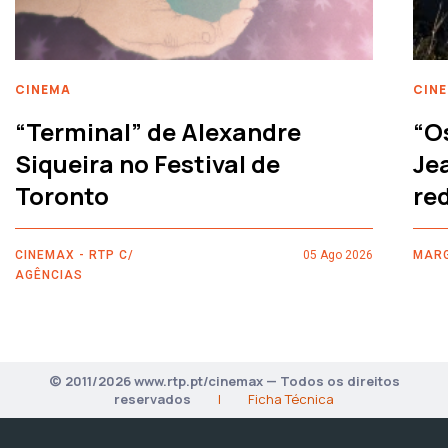
CINEMA
CIN
“Terminal” de Alexandre
“O
Siqueira no Festival de
Je
Toronto
re
CINEMAX - RTP C/
05 Ago 2026
MARG
AGÊNCIAS
© 2011/2026 www.rtp.pt/cinemax — Todos os direitos
reservados
|
Ficha Técnica