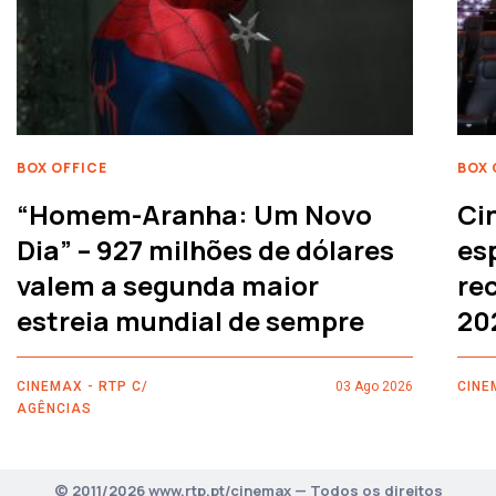
BOX OFFICE
BOX 
“Homem-Aranha: Um Novo
Ci
Dia” – 927 milhões de dólares
es
valem a segunda maior
rec
estreia mundial de sempre
20
CINEMAX - RTP C/
03 Ago 2026
CINE
AGÊNCIAS
© 2011/2026 www.rtp.pt/cinemax — Todos os direitos