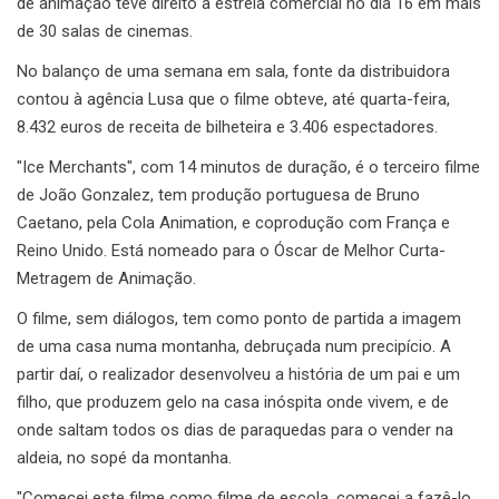
de animação teve direito a estreia comercial no dia 16 em mais
de 30 salas de cinemas.
No balanço de uma semana em sala, fonte da distribuidora
contou à agência Lusa que o filme obteve, até quarta-feira,
8.432 euros de receita de bilheteira e 3.406 espectadores.
"Ice Merchants", com 14 minutos de duração, é o terceiro filme
de João Gonzalez, tem produção portuguesa de Bruno
Caetano, pela Cola Animation, e coprodução com França e
Reino Unido. Está nomeado para o Óscar de Melhor Curta-
Metragem de Animação.
O filme, sem diálogos, tem como ponto de partida a imagem
de uma casa numa montanha, debruçada num precipício. A
partir daí, o realizador desenvolveu a história de um pai e um
filho, que produzem gelo na casa inóspita onde vivem, e de
onde saltam todos os dias de paraquedas para o vender na
aldeia, no sopé da montanha.
"Comecei este filme como filme de escola, comecei a fazê-lo