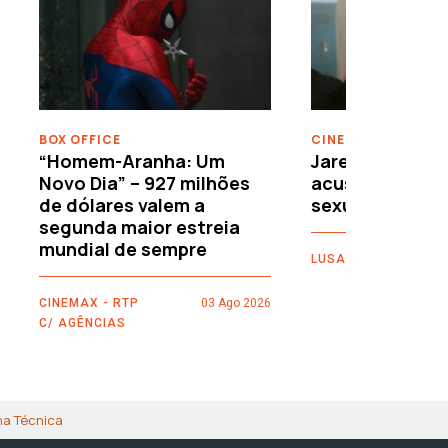
›
BOX OFFICE
CINEMA
“Homem-Aranha: Um
Jared Leto reje
Novo Dia” – 927 milhões
acusações de 
de dólares valem a
sexuais
segunda maior estreia
mundial de sempre
LUSA
CINEMAX - RTP
03 Ago 2026
C/ AGÊNCIAS
ha Técnica