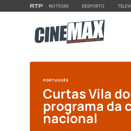
Saltar para o conteúdo principal
NOTÍCIAS
DESPORTO
TELEV
PORTUGUÊS
Curtas Vila d
programa da 
nacional