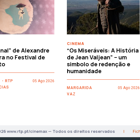
CINEMA
nal” de Alexandre
“Os Miseráveis: A História
ra no Festival de
de Jean Valjean” – um
to
simbolo de redenção e
humanidade
 - RTP
05 Ago 2026
CIAS
MARGARIDA
05 Ago 2026
VAZ
026 www.rtp.pt/cinemax — Todos os direitos reservados
|
Fic