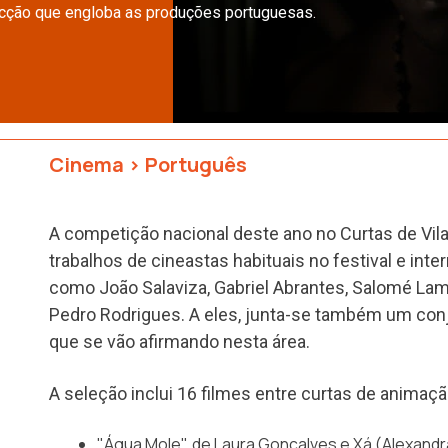
ecção que engloba as produções portuguesas.
Cinema
>
Português
A competição nacional deste ano no Curtas de Vila
trabalhos de cineastas habituais no festival e in
como João Salaviza, Gabriel Abrantes, Salomé La
Pedro Rodrigues. A eles, junta-se também um co
que se vão afirmando nesta área.
A seleção inclui 16 filmes entre curtas de animaç
"Água Mole", de Laura Gonçalves e Xá (Alexandr