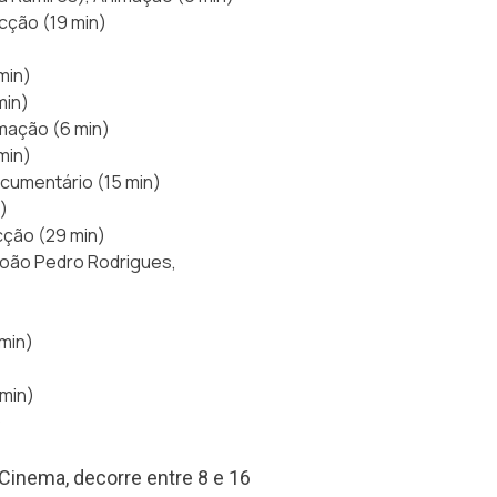
icção (19 min)
min)
min)
mação (6 min)
min)
ocumentário (15 min)
)
icção (29 min)
João Pedro Rodrigues,
 min)
 min)
)
 Cinema, decorre entre 8 e 16