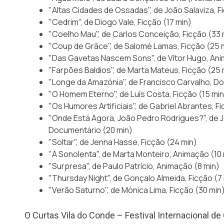
"Altas Cidades de Ossadas", de João Salaviza, F
"Cedrim", de Diogo Vale, Ficção (17 min)
"Coelho Mau", de Carlos Conceição, Ficção (33 
"Coup de Grâce", de Salomé Lamas, Ficção (25 
"Das Gavetas Nascem Sons", de Vítor Hugo, Ani
"Farpões Baldios", de Marta Mateus, Ficção (25 
"Longe da Amazónia", de Francisco Carvalho, D
"O Homem Eterno", de Luís Costa, Ficção (15 min
"Os Humores Artificiais", de Gabriel Abrantes, F
"Onde Está Agora, João Pedro Rodrigues?", de 
Documentário (20 min)
"Soltar", de Jenna Hasse, Ficção (24 min)
"A Sonolenta", de Marta Monteiro, Animação (10
"Surpresa", de Paulo Patrício, Animação (8 min)
"Thursday Night", de Gonçalo Almeida, Ficção (7
"Verão Saturno", de Mónica Lima, Ficção (30 min
O Curtas Vila do Conde – Festival Internacional de