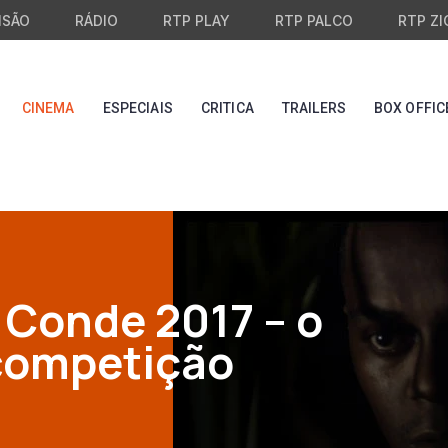
ISÃO
RÁDIO
RTP PLAY
RTP PALCO
RTP ZI
CINEMA
ESPECIAIS
CRITICA
TRAILERS
BOX OFFIC
o Conde 2017 – o
competição