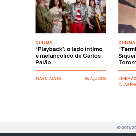
‹
CINEMA
CINEMA
“Playback”: o lado íntimo
“Termi
e melancólico de Carlos
Siquei
Paião
Toron
TIAGO ALVES
06 Ago 2026
CINEMAX
C/ AGÊN
© 2011/2