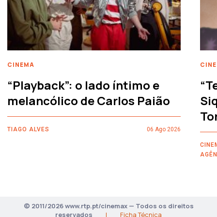
CINEMA
CIN
“Playback”: o lado íntimo e
“T
melancólico de Carlos Paião
Siq
To
TIAGO ALVES
06 Ago 2026
CINE
AGÊN
© 2011/2026 www.rtp.pt/cinemax — Todos os direitos
reservados
|
Ficha Técnica