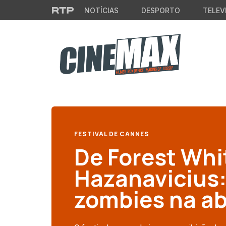
Saltar para o conteúdo principal
NOTÍCIAS
DESPORTO
TELEV
FESTIVAL DE CANNES
De Forest Whi
Hazanavicius:
zombies na a