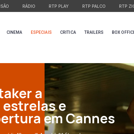
ISÃO
RÁDIO
RTP PLAY
RTP PALCO
RTP ZI
CINEMA
ESPECIAIS
CRITICA
TRAILERS
BOX OFFIC
taker a
 estrelas e
bertura em Cannes