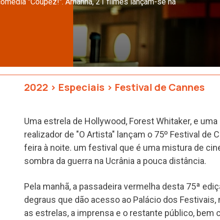
comédia "Coupez!". Amanhã, 21 filmes lançam-se na
2022
>
Especiais
>
Festival de Cannes
Uma estrela de Hollywood, Forest Whitaker, e um
realizador de "O Artista" lançam o 75º Festival de
feira à noite. um festival que é uma mistura de c
sombra da guerra na Ucrânia a pouca distância.
Pela manhã, a passadeira vermelha desta 75ª edi
degraus que dão acesso ao Palácio dos Festivais
as estrelas, a imprensa e o restante público, bem