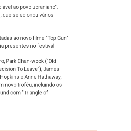
ável ao povo ucraniano",
l, que selecionou vários
tadas ao novo filme "Top Gun"
 presentes no festival.
ro, Park Chan-wook ("Old
ecision To Leave"), James
 Hopkins e Anne Hathaway,
m novo troféu, incluindo os
lund com "Triangle of