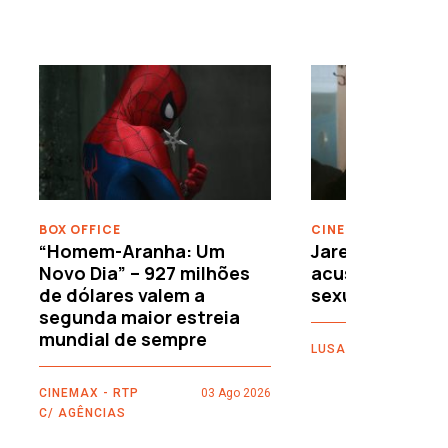
›
BOX OFFICE
CINEMA
“Homem-Aranha: Um
Jared Leto reje
Novo Dia” – 927 milhões
acusações de 
de dólares valem a
sexuais
segunda maior estreia
mundial de sempre
LUSA
CINEMAX - RTP
03 Ago 2026
C/ AGÊNCIAS