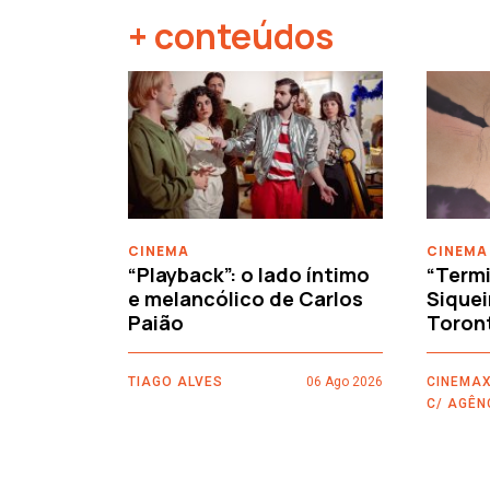
+ conteúdos
‹
CINEMA
CINEMA
“Playback”: o lado íntimo
“Termi
e melancólico de Carlos
Siquei
Paião
Toron
TIAGO ALVES
06 Ago 2026
CINEMAX
C/ AGÊN