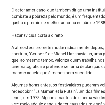
O actor americano, que também dirige uma institu
combate a pobreza pelo mundo, é um frequentador 
ganho o prémio de melhor actor na edição de 1988 
Hazanavicius corta a direito
A atmosfera promete mudar radicalmente depois, 
abertura, "Coupez!" de Michel Hazanavicius, uma 
que, ao mesmo tempo, valoriza quem trabalha nos 
cinematográfica e pretende ser uma declaração d
mesmo aquele que é menos bem sucedido.
Algumas horas antes, os festivaleiros puderam vol
redescobrir "La Maman et la Putain", um dos film
lenda, em 1973. Alguns amantes do cinema vão fin
vez: meio século depois de ter causado um escând