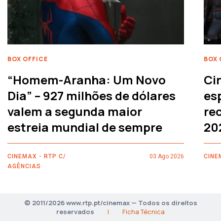
BOX OFFICE
BOX 
“Homem-Aranha: Um Novo
Ci
Dia” – 927 milhões de dólares
es
valem a segunda maior
rec
estreia mundial de sempre
20
CINEMAX - RTP C/
03 Ago 2026
CINE
AGÊNCIAS
© 2011/2026 www.rtp.pt/cinemax — Todos os direitos
reservados
|
Ficha Técnica