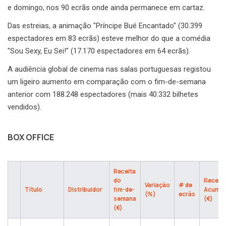
e domingo, nos 90 ecrãs onde ainda permanece em cartaz.
Das estreias, a animação "Príncipe Bué Encantado" (30.399
espectadores em 83 ecrãs) esteve melhor do que a comédia
"Sou Sexy, Eu Sei!" (17.170 espectadores em 64 ecrãs).
A audiência global de cinema nas salas portuguesas registou
um ligeiro aumento em comparação com o fim-de-semana
anterior com 188.248 espectadores (mais 40.332 bilhetes
vendidos).
BOX OFFICE
Receita
do
Receita
Variação
# de
Título
Distribuidor
fim-de-
Acumul
(%)
ecrãs
semana
(€)
(€)