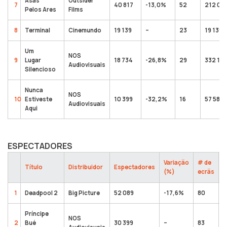
Asas
Outsider
7
40 817
-13,0%
52
212 06
Pelos Ares
Films
8
Terminal
Cinemundo
19 139
–
23
19 139
Um
NOS
9
Lugar
18 734
-26,8%
29
332 156
Audiovisuais
Silencioso
Nunca
NOS
10
Estiveste
10 399
-32,2%
16
57 581
Audiovisuais
Aqui
ESPECTADORES
Variação
# de
T
Título
Distribuidor
Espectadores
(%)
ecrãs
e
1
Deadpool 2
Big Picture
52 089
-17,6%
80
2
Príncipe
NOS
2
Bué
30 399
–
83
3