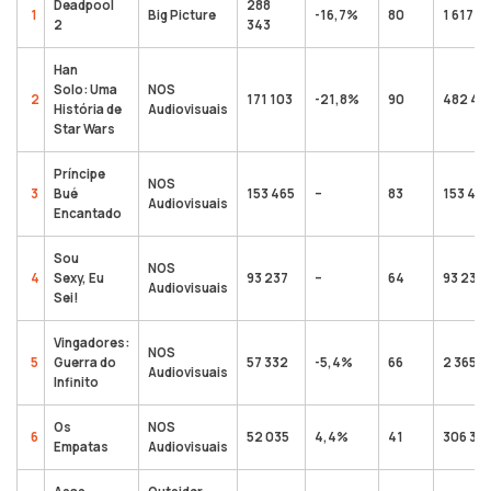
Deadpool
288
1
Big Picture
-16,7%
80
1 617 6
2
343
Han
Solo: Uma
NOS
2
171 103
-21,8%
90
482 48
História de
Audiovisuais
Star Wars
Príncipe
NOS
3
Bué
153 465
–
83
153 465
Audiovisuais
Encantado
Sou
NOS
4
Sexy, Eu
93 237
–
64
93 237
Audiovisuais
Sei!
Vingadores:
NOS
5
Guerra do
57 332
-5,4%
66
2 365 7
Audiovisuais
Infinito
Os
NOS
6
52 035
4,4%
41
306 32
Empatas
Audiovisuais