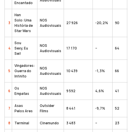
Audiovisuais
Encantado
Han
Solo: Uma
NOS
3
27 926
-20,2%
90
7
História de
Audiovisuais
Star Wars
Sou
NOS
4
Sexy, Eu
17 170
–
64
1
Audiovisuais
Sei!
Vingadores:
NOS
5
Guerra do
10 439
-1,3%
66
3
Audiovisuais
Infinito
Os
NOS
6
9 592
4,6%
41
5
Empatas
Audiovisuais
Asas
Outsider
7
8 441
-9,7%
52
4
Pelos Ares
Films
8
Terminal
Cinemundo
3 483
–
23
3