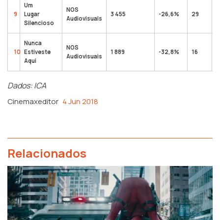
Um
NOS
9
Lugar
3 455
-26,6%
29
6
Audiovisuais
Silencioso
Nunca
NOS
10
Estiveste
1 889
-32,8%
16
1
Audiovisuais
Aqui
Dados: ICA
Cinemaxeditor
4 Jun 2018
Relacionados