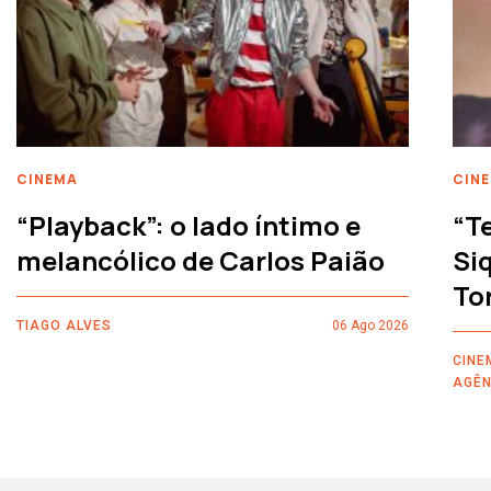
CINEMA
CIN
“Playback”: o lado íntimo e
“T
melancólico de Carlos Paião
Siq
To
TIAGO ALVES
06 Ago 2026
CINE
AGÊN