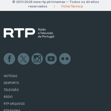
© 2011/2026 www.rtp.pt/cinemax — Todos os direitos
reservados
|
Ficha Técnica
NOTÍCIAS
DESPORTO
TELEVISÃO
RÁDIO
RTP ARQUIVOS
RTP ENSINA