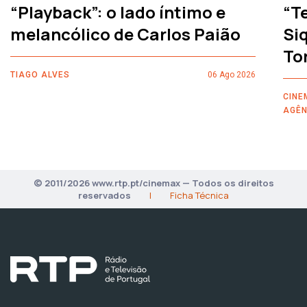
“Playback”: o lado íntimo e
“T
melancólico de Carlos Paião
Siq
To
TIAGO ALVES
06 Ago 2026
CINE
AGÊN
© 2011/2026 www.rtp.pt/cinemax — Todos os direitos
reservados
|
Ficha Técnica