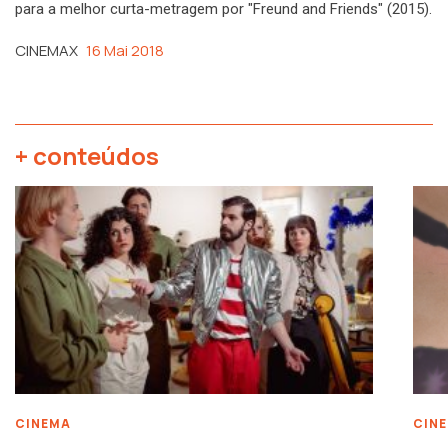
para a melhor curta-metragem por "Freund and Friends" (2015).
CINEMAX
16 Mai 2018
+ conteúdos
CINEMA
CIN