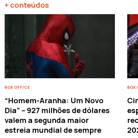
+ conteúdos
BOX OFFICE
BOX 
“Homem-Aranha: Um Novo
Ci
Dia” – 927 milhões de dólares
es
valem a segunda maior
rec
estreia mundial de sempre
20