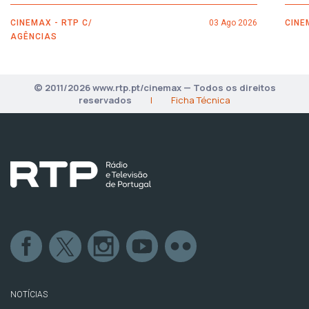
CINEMAX - RTP C/
03 Ago 2026
CINE
AGÊNCIAS
© 2011/2026 www.rtp.pt/cinemax — Todos os direitos
reservados
|
Ficha Técnica
NOTÍCIAS