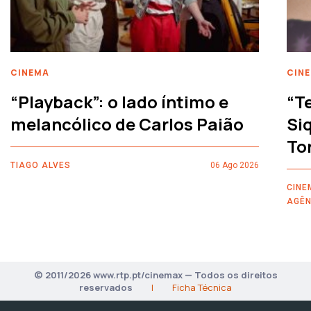
CINEMA
CIN
“Playback”: o lado íntimo e
“T
melancólico de Carlos Paião
Siq
To
TIAGO ALVES
06 Ago 2026
CINE
AGÊN
© 2011/2026 www.rtp.pt/cinemax — Todos os direitos
reservados
|
Ficha Técnica