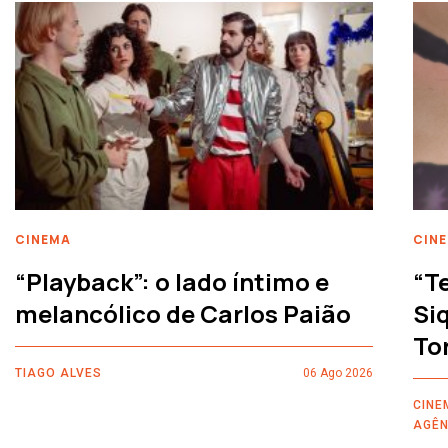
CINEMA
CIN
“Playback”: o lado íntimo e
“T
melancólico de Carlos Paião
Siq
To
TIAGO ALVES
06 Ago 2026
CINE
AGÊN