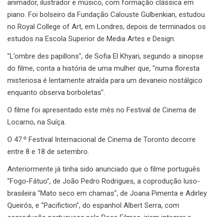
animador, ilustrador e músico, com formação clássica em
piano. Foi bolseiro da Fundação Calouste Gulbenkian, estudou
no Royal College of Art, em Londres, depois de terminados os
estudos na Escola Superior de Media Artes e Design.
"L’ombre des papillons", de Sofia El Khyari, segundo a sinopse
do filme, conta a história de uma mulher que, "numa floresta
misteriosa é lentamente atraída para um devaneio nostálgico
enquanto observa borboletas".
O filme foi apresentado este mês no Festival de Cinema de
Locarno, na Suíça.
O 47.º Festival Internacional de Cinema de Toronto decorre
entre 8 e 18 de setembro.
Anteriormente já tinha sido anunciado que o filme português
"Fogo-Fátuo", de João Pedro Rodrigues, a coprodução luso-
brasileira "Mato seco em chamas", de Joana Pimenta e Adirley
Queirós, e "Pacifiction", do espanhol Albert Serra, com